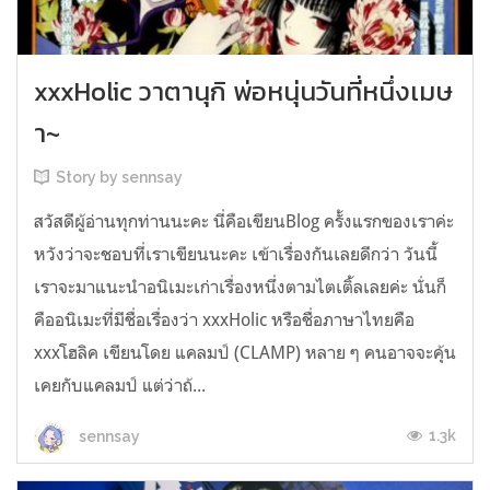
xxxHolic วาตานุกิ พ่อหนุ่นวันที่หนึ่งเมษ
า~
Story by sennsay
สวัสดีผู้อ่านทุกท่านนะคะ นี่คือเขียนBlog ครั้งแรกของเราค่ะ
หวังว่าจะชอบที่เราเขียนนะคะ เข้าเรื่องกันเลยดีกว่า วันนี้
เราจะมาแนะนำอนิเมะเก่าเรื่องหนึ่งตามไตเติ้ลเลยค่ะ นั่นก็
คืออนิเมะที่มีชื่อเรื่องว่า xxxHolic หรือชื่อภาษาไทยคือ
xxxโฮลิค เขียนโดย แคลมป์ (CLAMP) หลาย ๆ คนอาจจะคุ้น
เคยกับแคลมป์ แต่ว่าถ้...
1.3k
sennsay