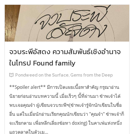
จวบระพีอัสดง ความสัมพันธ์เชิงอำนาจ
ในโทรป Found family
Pondweed on the Surface, Gems from the Deep
**Spoiler alert** มีการเปิดเผยเนื้อหาสำคัญ กรุณาอ่าน
นิยายก่อนอ่านบทความนี้ เมื่อเร็วๆ นี้ที่ผ่านมา ข้าพเจ้าได้
พบเจอคุณจ๋า ผู้เขียนจวบระพีฯ(ข้าพเจ้ารู้จักนักเขียนในชื่อ
อื่น แต่ในเมื่อนักอ่านเรียกคุณนักเขียนว่า "คุณจ๋า" ข้าพเจ้าก็
จะเรียกตาม เพื่อหลีกเลี่ยงข้อหา doxing) ในคาเฟ่แห่งหนึ่ง
แถวตลาดในตัวเม...