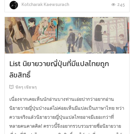
245
Kotcharak Kaewsurach
List นิยายวายญี่ปุ่นที่มีแปลไทยถูก
ลิขสิทธิ์
ขีดๆ เขียนๆ
เนื่องจากเคยเห็นนักอ่านบางท่านเอ่ยปากว่าอยากอ่าน
นิยายวายญี่ปุ่นบ้างแต่ไม่ค่อยเห็นมีแปลเป็นภาษาไทย ทว่า
ความจริงแล้วนิยายวายญี่ปุ่นแปลไทยอาจมีเยอะกว่าที่
หลายคนคาดคิด! คราวนี้จึงอยากรวบรวมรายชื่อนิยายวาย