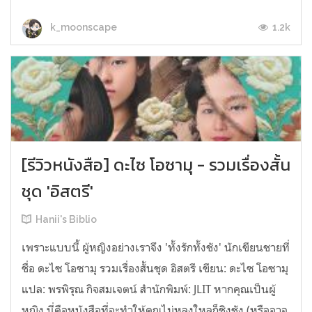
1.2k
k_moonscape
[รีวิวหนังสือ] ดะไซ โอซามุ - รวมเรื่องสั้น
ชุด 'อิสตรี'
Hanii's Biblio
เพราะแบบนี้ ผู้หญิงอย่างเราจึง 'ทั้งรักทั้งชัง' นักเขียนชายที่
ชื่อ ดะไซ โอซามุ รวมเรื่องสั้นชุด อิสตรี เขียน: ดะไซ โอซามุ
แปล: พรพิรุณ กิจสมเจตน์ สำนักพิมพ์: JLIT หากคุณเป็นผู้
หญิง นี่คือหนังสือที่จะทำให้คุณไม่หลงใหลก็ชิงชัง (หรืออาจ