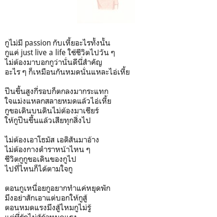
กูไม่มี passion กับเหี้ยอะไรทั้งนั้น
กูแค่ just live a life ใช้ชีวิตไปวัน ๆ
ไม่ต้องมาบอกกูว่านั่นดีนี่สำคัญ
อะไร ๆ ก็เหมือนกันหมดนั่นแหละไอ่เหี้ย
ปีนขึ้นสูงกี่รอบก็ตกลงมากระแทก
ใจแม่งแหลกสลายหมดแล้วไอ่เหี้ย
กูขอเดินบนดินไม่ต้องมาเชียร์
ให้กูปีนขึ้นแล้วเสียทุกสิ่งไป
ไม่ต้องเอาโธมัส เอดิสันมาอ้าง
ไม่ต้องกางตำราหน้าไหน ๆ
ชีวิตกูกูขอเดินของกูไป
ไปที่ไหนก็ได้ตามใจกู
ตอนกูเหนื่อยกูอยากทำแค่หยุดพัก
มึงอย่าสักเอาแต่บอกให้กูสู้
ตอนหมดแรงมึงสู้ไหมกูไม่รู้
แต่ที่รู้กูไม่สู้ถ้าหมดแรง