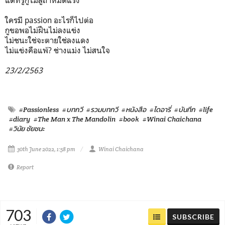
ใครมี passion อะไรก็ไปต่อ
กูขอพอไม่ฝืนไม่ลงแข่ง
ไม่ชนะใช่จะตายใช่ลงแดง
ไม่แข่งคือแพ้? ช่างแม่ง ไม่สนใจ
23/2/2563
#Passionless
#บทกวี
#รวมบทกวี
#หนังสือ
#ไดอารี่
#บันทึก
#life
#diary
#The Man x The Mandolin
#book
#Winai Chaichana
#วินัย ชัยชนะ
30th June 2022, 1:58 pm
Winai Chaichana
Report
703
SUBSCRIBE