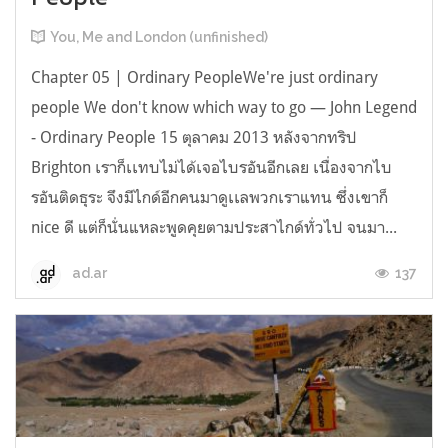
You, Me and London (unfinished)
Chapter 05 | Ordinary PeopleWe're just ordinary
people We don't know which way to go — John Legend
- Ordinary People 15 ตุลาคม 2013 หลังจากทริป
Brighton เราก็เเทบไม่ได้เจอไบรอันอีกเลย เนื่องจากไบ
รอันติดธุระ จึงมีไกด์อีกคนมาดูเเลพวกเราแทน ซึ่งเขาก็
nice ดี แต่ก็นั่นแหละพูดคุยตามประสาไกด์ทั่วไป จนมา...
137
ad.ar