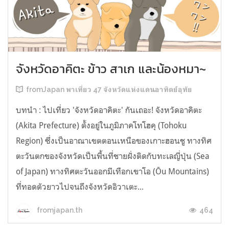
จังหวัดอาคิตะ ข้าว สาเก และน้องหมา~
fromJapan พาเที่ยว 47 จังหวัดแห่งแดนอาทิตย์อุทัย
บทนำ : ไปเที่ยว 'จังหวัดอาคิตะ' กันเถอะ! จังหวัดอาคิตะ
(Akita Prefecture) ตั้งอยู่ในภูมิภาคโทโฮคุ (Tohoku
Region) ซึ่งเป็นอาณาเขตตอนเหนือของเกาะฮอนชู ทางทิศ
ตะวันตกของจังหวัดเป็นพื้นที่ชายฝั่งติดกับทะเลญี่ปุ่น (Sea
of Japan) ทางทิศตะวันออกมีเทือกเขาโอ (Ōu Mountains)
ที่ทอดตัวยาวไปจนถึงจังหวัดอิวาเตะ...
464
fromjapan.th