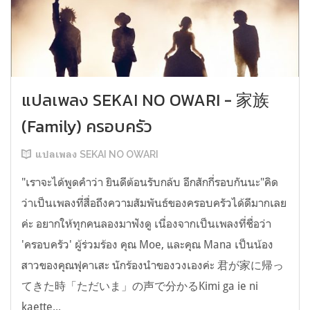
แปลเพลง SEKAI NO OWARI - 家族
(Family) ครอบครัว
แปลเพลง SEKAI NO OWARI
"เราจะได้พูดคำว่า ยินดีต้อนรับกล้บ อีกสักกี่รอบกันนะ"คิด
ว่าเป็นเพลงที่สื่อถึงความสัมพันธ์ของครอบครัวได้ดีมากเลย
ค่ะ อยากให้ทุกคนลองมาฟังดู เนื่องจากเป็นเพลงที่ชื่อว่า
'ครอบครัว' ผู้ร่วมร้อง คุณ Moe, และคุณ Mana เป็นน้อง
สาวของคุณฟุคาเสะ นักร้องนำของวงเองค่ะ 君が家に帰っ
てきた時「ただいま」の声で分かるKimi ga ie ni
kaette...