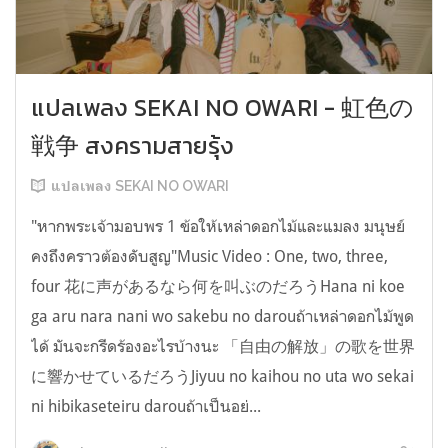
แปลเพลง SEKAI NO OWARI - 虹色の
戦争 สงครามสายรุ้ง
แปลเพลง SEKAI NO OWARI
"หากพระเจ้ามอบพร 1 ข้อให้เหล่าดอกไม้และแมลง มนุษย์
คงถึงคราวต้องดับสูญ"Music Video : One, two, three,
four 花に声があるなら何を叫ぶのだろうHana ni koe
ga aru nara nani wo sakebu no darouถ้าเหล่าดอกไม้พูด
ได้ มันจะกรีดร้องอะไรบ้างนะ 「自由の解放」の歌を世界
に響かせているだろうJiyuu no kaihou no uta wo sekai
ni hibikaseteiru darouถ้าเป็นอย่...