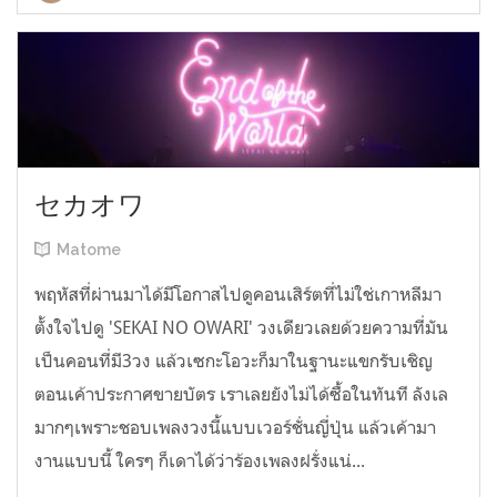
セカオワ
Matome
พฤหัสที่ผ่านมาได้มีโอกาสไปดูคอนเสิร์ตที่ไม่ใช่เกาหลีมา
ตั้งใจไปดู 'SEKAI NO OWARI' วงเดียวเลยด้วยความที่มัน
เป็นคอนที่มี3วง แล้วเซกะโอวะก็มาในฐานะแขกรับเชิญ
ตอนเค้าประกาศขายบัตร เราเลยยังไม่ได้ซื้อในทันที ลังเล
มากๆเพราะชอบเพลงวงนี้แบบเวอร์ชั่นญี่ปุ่น แล้วเค้ามา
งานแบบนี้ ใครๆ ก็เดาได้ว่าร้องเพลงฝรั่งแน่...