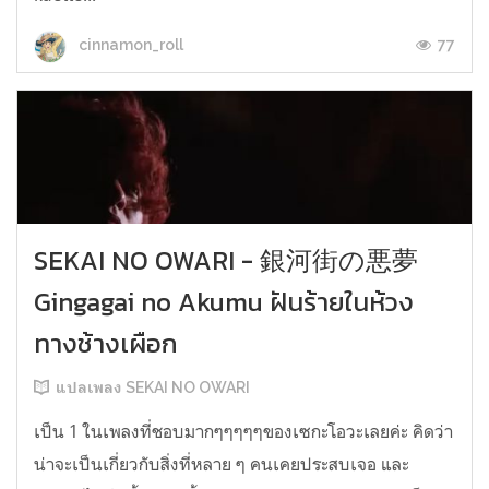
77
cinnamon_roll
SEKAI NO OWARI - 銀河街の悪夢
Gingagai no Akumu ฝันร้ายในห้วง
ทางช้างเผือก
แปลเพลง SEKAI NO OWARI
เป็น 1 ในเพลงที่ชอบมากๆๆๆๆๆของเซกะโอวะเลยค่ะ คิดว่า
น่าจะเป็นเกี่ยวกับสิ่งที่หลาย ๆ คนเคยประสบเจอ และ