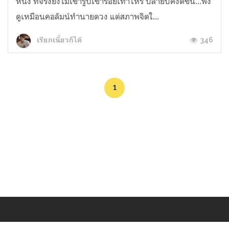
หนึ่ง ที่จริงยังไม่เข้ารูปเข้ารอยเท่าไหร่ ปลายปีคงดีขึ้น...ฟัง
ดูเหมือนคอลัมน์ทำนายดวง แต่สภาพจิตใ...
346
เรียกเนี้ยวก็ได้
1
Makers
/
Originals
/
Store
/
Sample
/
Redeem
/
About
/