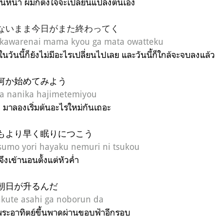
่อนหน้า ผมก็ตั้งใจจะเปลี่ยนแปลงตนเอง
ないまま今日がまた終わってく
kawarenai mama kyou ga mata owatteku
นวันนี้ก็ยังไม่มีอะไรเปลี่ยนไปเลย และวันนี้ก็ใกล้จะจบลงแล้ว
何か始めてみよう
ra nanika hajimetemiyou
นมา มาลองเริ่มต้นอะไรใหม่กันเถอะ
もより早く眠りにつこう
sumo yori hayaku nemuri ni tsukou
จึงเข้านอนตั้งแต่หัวค่ำ
朝日が升るんだ
ute asahi ga noborun da
ระอาทิตย์ขึ้นพาดผ่านขอบฟ้าอีกรอบ