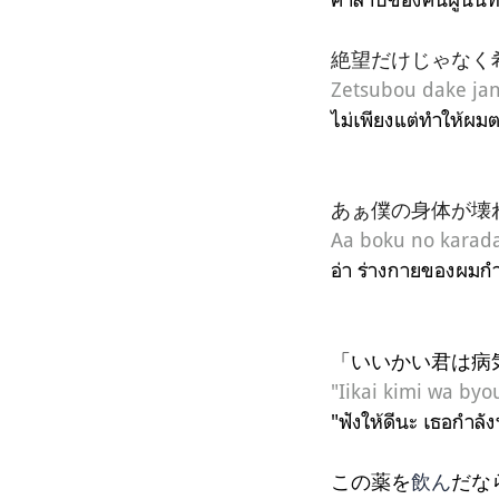
絶望だけじゃなく
Zetsubou dake ja
ไม่เพียงแต่ทำให้ผม
あぁ僕の身体が壊
Aa boku no karada
อ่า ร่างกายของผมกำ
「いいかい君は病
"Iikai kimi wa byo
"ฟังให้ดีนะ เธอกำลั
この薬を
飲ん
だな