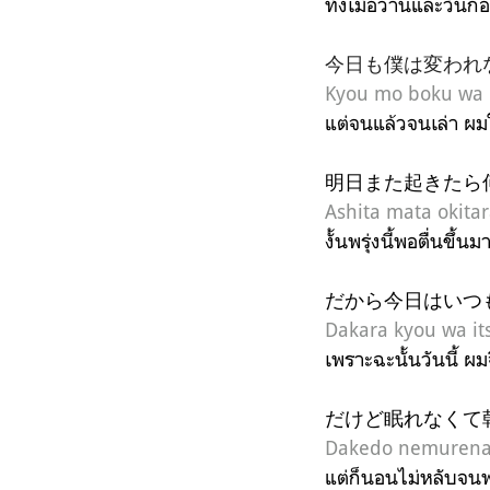
ทั้งเมื่อวานและวันก
今日も僕は変われ
Kyou mo boku wa 
แต่จนแล้วจนเล่า ผมใ
明日また起きたら
Ashita mata okita
งั้นพรุ่งนี้พอตื่นขึ้
だから今日はいつ
Dakara kyou wa it
เพราะฉะนั้นวันนี้ ผม
だけど眠れなくて
Dakedo nemurenak
แต่ก็นอนไม่หลับจนพ