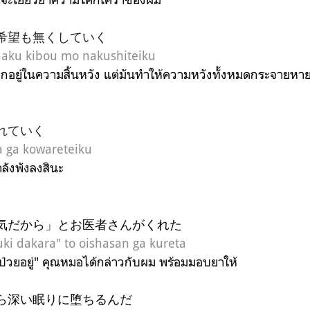
希望も無くしていく
naku kibou mo nakushiteiku
ตกอยู่ในความสิ้นหวัง แต่มันทำให้ความหวังทั้งหมดกระจายหา
れていく
 ga kowareteiku
ลังพังลงสินะ
気だから」とお医者さんがくれた
uki dakara" to oishasan ga kureta
งป่วยอยู่" คุณหมอได้กล่าวกับผม พร้อมมอบยาให้
ら深い眠りに堕ちるんだ