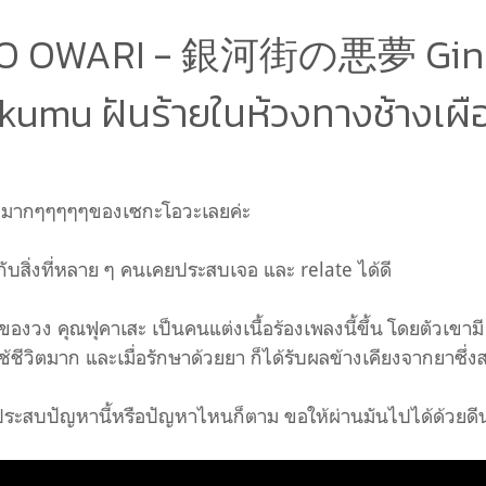
NO OWARI - 銀河街の悪夢 Ging
kumu ฝันร้ายในห้วงทางช้างเผื
อบมากๆๆๆๆๆของเซกะโอวะเลยค่ะ
ยวกับสิ่งที่หลาย ๆ คนเคยประสบเจอ และ relate ได้ดี
ำของวง คุณฟุคาเสะ เป็นคนแต่งเนื้อร้องเพลงนี้ขึ้น โดยตัวเขามี
ชีวิตมาก และเมื่อรักษาด้วยยา ก็ได้รับผลข้างเคียงจากยาซึ่งส
ังประสบปัญหานี้หรือปัญหาไหนก็ตาม ขอให้ผ่านมันไปได้ด้วยด