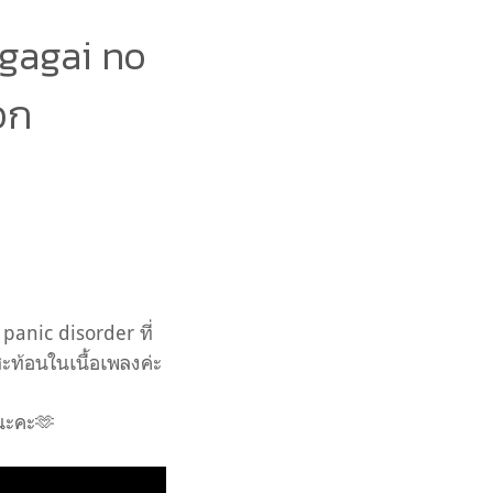
agai no
อก
 panic disorder ที่
ะท้อนในเนื้อเพลงค่ะ
ีนะคะ🫶