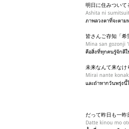
明日に住みついて
Ashita ni sumitsu
ภาพลวงตาที่จะตามห
皆さんご存知「希
Mina san gozonji '
คือสิ่งที่ทุกคนรู้จัก
未来なんて来なけ
Mirai nante konak
และถ้าหากวันพรุ่งนี
だって昨日も一昨
Datte kinou mo ot