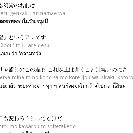
る幻覚の名前は
iteru genkaku no namae wa
ลอกหลอนในวันพรุ่งนี้
望」というアレです
Kibou' to iu are desu
ดีในนามว่า 'ความหวัง'
りゃ皆とのこの差も
これ以上は開くことは無いのにさ
erya mina to no kono sa mo
ore ijou wa hiraku koto 
k
้ไม่มาถึง ระยะห่างจากทุก ๆ คนก็คงจะไม่กว้างไปกว่านี้สินะ
日も変わろうとしてたけど
otoi mo kawarou to shitetakedo