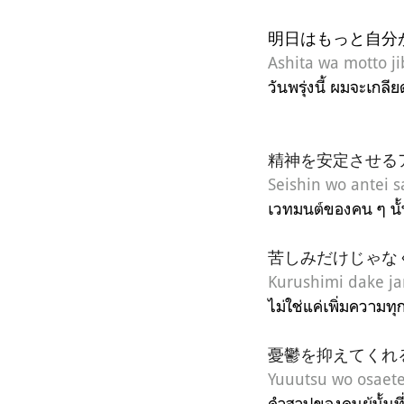
明日はもっと自分
Ashita wa motto ji
วันพรุ่งนี้ ผมจะเกล
精神を安定させる
Seishin wo antei 
เวทมนต์ของคน ๆ นั้
苦しみだけじゃな
Kurushimi dake j
ไม่ใช่แค่เพิ่มความ
憂鬱を抑えてくれ
Yuuutsu wo osaete
คำสาปของคนผู้นั้นท