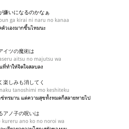
が嫌いになるのかなぁ
bun ga kirai ni naru no kanaa
ียดตัวเองมากขึ้นไหมนะ
アイツの魔術は
saseru aitsu no majutsu wa
นที่ทำให้จิตใจสลบลง
く楽しみも消してく
anaku tanoshimi mo keshiteku
ทุกข์ทรมาน แต่ความสุขทั้งหมดก็สลายหายไป
るアノ子の呪いは
 kureru ano ko no noroi wa
ี่จะเยียวยาความโศกเศร้าของผม