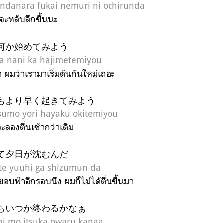
ndanara fukai nemuri ni ochirunda
 จะหลับลึกขึ้นนะ
何か始めてみよう
ra nani ka hajimetemiyou
เช้า ผมว่าเรามาเริ่มต้นกันใหม่เถอะ
もより早く起きてみよう
sumo yori hayaku okitemiyou
ะลองตื่นเช้ากว่าเดิม
て夕日が沈むんだ
te yuuhi ga shizumun da
อบฟ้าอีกรอบนึง ผมก็ไม่ได้ตื่นขี้นมา
もいつか终わるかなぁ
ibi mo itsuka owaru kanaa