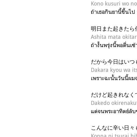
Kono kusuri wo no
ถ้าเธอกินยานี้ขึ้นไป
明日また起きたら
Ashita mata okita
ถ้างั้นพรุ่งนี้พอตื่น
だから今日はいつ
Dakara kyou wa it
เพราะฉะนั้นวันนี้ผมจ
だけど起きれなく
Dakedo okirenaku
แต่จนพระอาทิตย์ลับข
こんなに辛い日々
Konna ni tsurai h