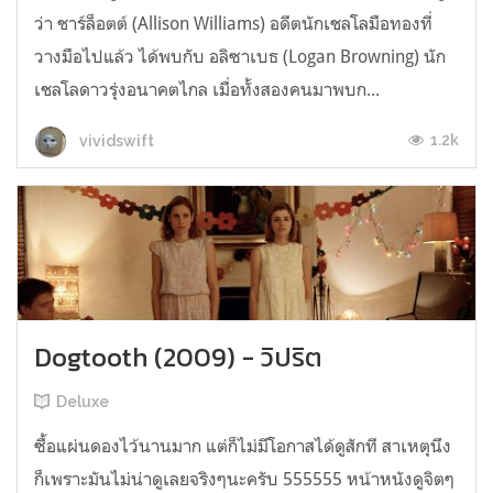
ว่า ชาร์ล็อตต์ (Allison Williams) อดีตนักเชลโลมือทองที่
วางมือไปแล้ว ได้พบกับ อลิซาเบธ (Logan Browning) นัก
เชลโลดาวรุ่งอนาคตไกล เมื่อทั้งสองคนมาพบก...
1.2k
vividswift
Dogtooth (2009) - วิปริต
Deluxe
ซื้อแผ่นดองไว้นานมาก แต่ก็ไม่มีโอกาสได้ดูสักที สาเหตุนึง
ก็เพราะมันไม่น่าดูเลยจริงๆนะครับ 555555 หน้าหนังดูจิตๆ