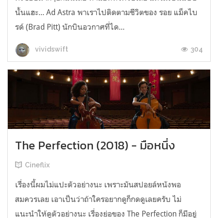
นั้นแฮะ... Ad Astra พาเราไปติดตามชีวิตของ รอย แม็คไบ
รด์ (Brad Pitt) นักบินอวกาศที่ได...
304
vividswift
The Perfection (2018) - มือหนึ่ง
Cineflix
เรื่องนี้ผมไม่แปะตัวอย่างนะ เพราะมันสปอยล์หนังพอ
สมควรเลย เอาเป็นว่าถ้าใครอยากดูก็กดดูเลยครับ ไม่
แนะนำให้ดูตัวอย่างนะ เรื่องย่อของ The Perfection ก็มีอยู่