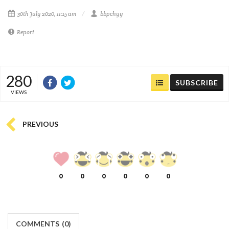
30th July 2020, 11:15 am
bbpchyy
Report
280
SUBSCRIBE
VIEWS
PREVIOUS
0
0
0
0
0
0
COMMENTS
(
0)