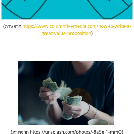
(ภาพจาก
https://www.columnfivemedia.com/how-to-write-a-
great-value-proposition
)
(ภาพจาก https://unsplash.com/photos/-8a5eJ1-mmQ)