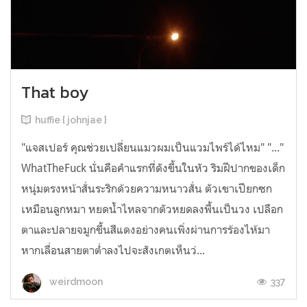
That boy
huffie { johnjae }
"แจสเปอร์ คุณช่วยเปลี่ยนแมวผมเป็นแวมไพร์ได้ไหม" "..."
WhatTheFuck นั่นคือคำแรกที่ดังขึ้นในหัว ริมฝีปากของเด็ก
หนุ่มตรงหน้าสั่นระริกด้วยความหนาวสั่น ตัวเขาเปียกซก
เหมือนลูกหมา หยดน้ำไหลจากตัวหยดลงพื้นเป็นวง เปลือก
ตาและปลายจมูกขึ้นสีแดงอย่างคนเพิ่งผ่านการร้องไห้มา
หากเลื่อนสายตาต่ำลงไปจะสังเกตเห็นว่...
337
weirdmoon