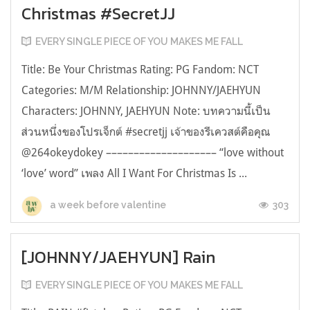
Christmas #SecretJJ
EVERY SINGLE PIECE OF YOU MAKES ME FALL
Title: Be Your Christmas Rating: PG Fandom: NCT
Categories: M/M Relationship: JOHNNY/JAEHYUN
Characters: JOHNNY, JAEHYUN Note: บทความนี้เป็น
ส่วนหนึ่งของโปรเจ็กต์ #secretjj เจ้าของรีเควสต์คือคุณ
@264okeydokey –––––––––––––––––––– “love without
‘love’ word” เพลง All I Want For Christmas Is ...
303
a week before valentine
[JOHNNY/JAEHYUN] Rain
EVERY SINGLE PIECE OF YOU MAKES ME FALL