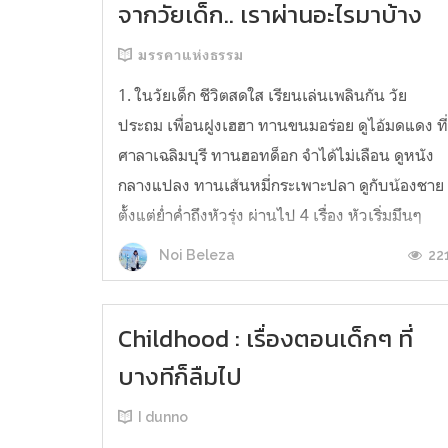
จากวัยเด็ก.. เราผ่านอะไรมาบ้าง
มรรคาแห่งธรรม
1. ในวัยเด็ก ชีวิตสดใส เรียนเล่นเพลินกัน วัย
ประถม เพื่อนฝูงเฮฮา ทานขนมอร่อย ดูไอ้มดแดง ที
ศาลาเฉลิมบุรี ทานฮอทด็อก จำได้ไม่เลือน ดูหนัง
กลางแปลง ทานเส้นหมี่กระเพาะปลา ดูกับน้องชาย
ตั้งแต่ย่ำค่ำถึงหัวรุ่ง ผ่านไป 4 เรื่อง หัวเริ่มมึนๆ
พระท่านมาบิณฑบาตพอดี ได้เวลากลับบ้าน โชคดี
22
Noi Beleza
ไม่โดนไม้เรียว 2. ช่วงป...
Childhood : เรื่องตอนเด็กๆ ที่
บางทีก็ลืมไป
I dunno