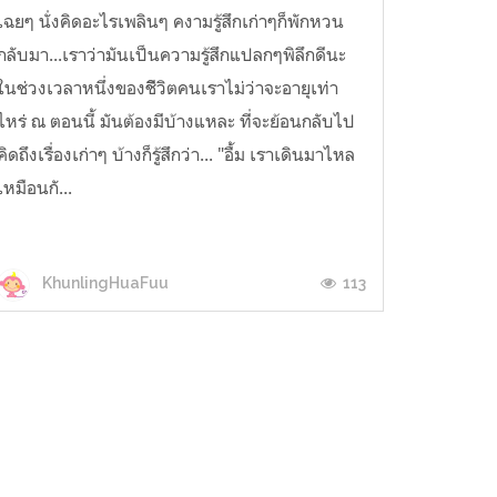
เฉยๆ นั่งคิดอะไรเพลินๆ คงามรู้สึกเก่าๆก็พักหวน
กลับมา...เราว่ามันเป็นความรู้สึกแปลกๆพิลึกดีนะ
ในช่วงเวลาหนึ่งของชีิวิตคนเราไม่ว่าจะอายุเท่า
ไหร่ ณ ตอนนี้ มันต้องมีบ้างแหละ ที่จะย้อนกลับไป
คิดถึงเรื่องเก่าๆ บ้างก็รู้สึกว่า... "อื้ม เราเดินมาไหล
เหมือนกั...
113
KhunlingHuaFuu