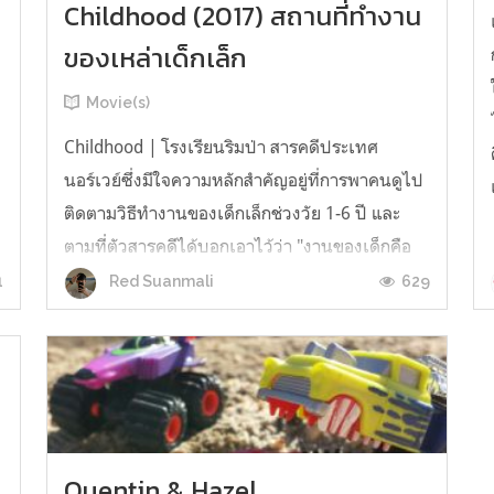
Childhood (2017) สถานที่ทำงาน
ของเหล่าเด็กเล็ก
Movie(s)
่
Childhood | โรงเรียนริมป่า สารคดีประเทศ
นอร์เวย์ซึ่งมีใจความหลักสำคัญอยู่ที่การพาคนดูไป
ติดตามวิธีทำงานของเด็กเล็กช่วงวัย 1-6 ปี และ
ตามที่ตัวสารคดีได้บอกเอาไว้ว่า "งานของเด็กคือ
การเล่น" มันจึงทำให้เรื่องราวของสารคดีอาจถูก
1
629
Red Suanmali
มองเป็นเพียงการตามถ่ายเด็กไปเรื่อย ๆ ไร้การ
สัมภาษณ์ ไม่มีจุดไคลแมกซ์ ทว่าขณะที่...
Quentin & Hazel