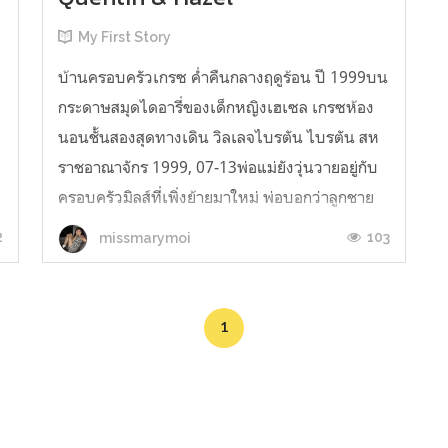
My First Story
บ้านครอบครัวเกรซ ค่ำคืนกลางฤดูร้อน ปี 1999บน
กระดาษสมุดไดอารี่ของเด็กหญิงเฮเซล เกรซห้อง
นอนชั้นสองสุดทางเดิน วิลเลจไบรตัน ไบรตัน สห
ราชอาณาจักร 1999, 07-13พ่อแม่ยังวุ่นวายอยู่กับ
ครอบครัวมิลส์ที่เพิ่งย้ายมาใหม่ พ่อบอกว่าลูกชาย
ของพวกเขาชื่อเควนติน ดีจัง ฉันจะได้มีเพื่อนเล่น
2
103
missmarymoi
ด้วยช่วงปิดเทอมสักที "เฮซซี่ ...
1