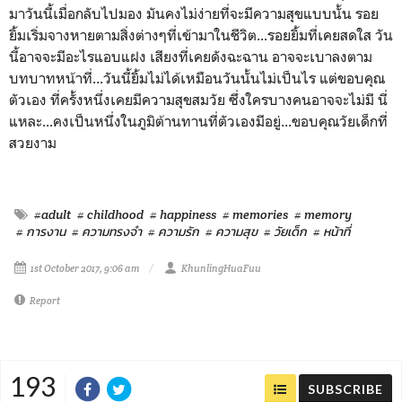
มาวันนี้เมื่อกลับไปมอง มันคงไม่ง่ายที่จะมีความสุขแบบนั้น รอย
ยิ้มเริ่มจางหายตามสิ่งต่างๆที่เข้ามาในชีวิต...รอยยิ้มที่เคยสดใส วัน
นี้อาจจะมีอะไรแอบแฝง เสียงที่เคยดังฉะฉาน อาจจะเบาลงตาม
บทบาทหน้าที่...วันนี้ยิ้มไม่ได้เหมือนวันนั้นไม่เป็นไร แต่ขอบคุณ
ตัวเอง ที่ครั้งหนึ่งเคยมีความสุขสมวัย ซึ่งใครบางคนอาจจะไม่มี นี่
แหละ...คงเป็นหนึ่งในภูมิต้านทานที่ตัวเองมีอยู่...ขอบคุณวัยเด็กที่
สวยงาม
#adult
# childhood
# happiness
# memories
# memory
# การงาน
# ความทรงจำ
# ความรัก
# ความสุข
# วัยเด็ก
# หน้าที่
1st October 2017, 9:06 am
KhunlingHuaFuu
Report
193
SUBSCRIBE