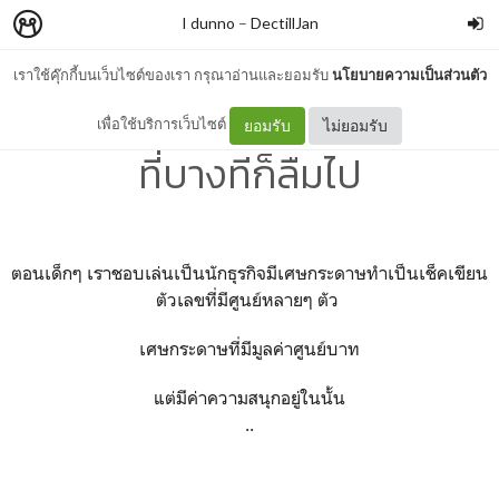
I dunno
–
DectillJan
เราใช้คุ๊กกี้บนเว็บไซต์ของเรา กรุณาอ่านและยอมรับ
นโยบายความเป็นส่วนตัว
Childhood : เรื่องตอนเด็กๆ
เพื่อใช้บริการเว็บไซต์
ยอมรับ
ไม่ยอมรับ
ที่บางทีก็ลืมไป
ตอนเด็กๆ เราชอบเล่นเป็นนักธุรกิจมีเศษกระดาษทำเป็นเช็คเขียน
ตัวเลขที่มีศูนย์หลายๆ ตัว
เศษกระดาษที่มีมูลค่าศูนย์บาท
แต่มีค่าความสนุกอยู่ในนั้น
..