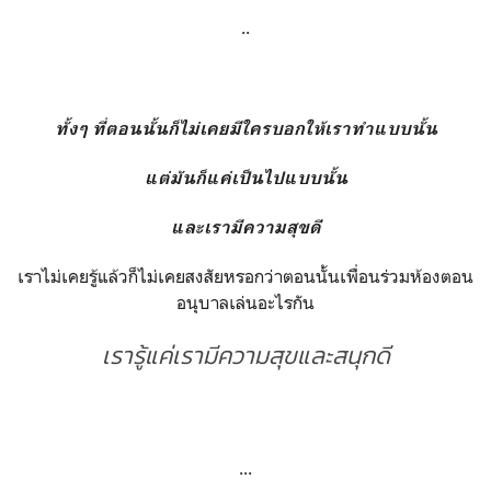
..
ทั้งๆ ที่ตอนนั้นก็ไม่เคยมีใครบอกให้เราทำแบบนั้น
แต่มันก็แค่เป็นไปแบบนั้น
และเรามีความสุขดี
เราไม่เคยรู้แล้วก็ไม่เคยสงสัยหรอกว่าตอนนั้นเพื่อนร่วมห้องตอน
อนุบาลเล่นอะไรกัน
เรารู้แค่เรามีความสุขและสนุกดี
...