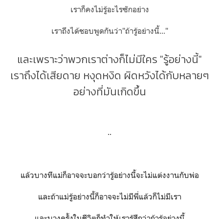
เราก็คงไม่รู้อะไรซักอย่าง
เราถึงได้ชอบพูดกันว่า"ถ้ารู้อย่างนี้..."
และเพราะว่าพวกเราต่างก็ไม่มีใคร "รู้อย่างนี้"
เราถึงได้เสียดาย หงุดหงิด ผิดหวังได้กับหลายๆ
อย่างที่มันเกิดขึ้น
..
แล้วบางทีแม่ก็อาจจะบอกว่ารู้อย่างนี้จะไม่แต่งงานกับพ่อ
และถ้าแม่รู้อย่างนี้ก็อาจจะไม่มีพี่แล้วก็ไม่มีเรา
และบางครั้งในชีวิตก็ทำให้เรารู้สึกว่าถ้ารู้อย่างนี้