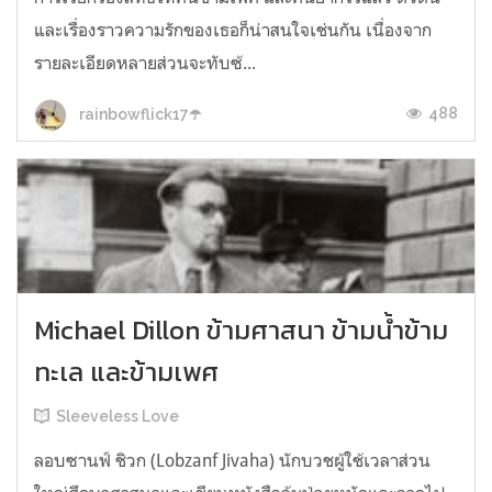
และเรื่องราวความรักของเธอก็น่าสนใจเช่นกัน เนื่องจาก
รายละเอียดหลายส่วนจะทับซ้...
488
rainbowflick17☂️
Michael Dillon ข้ามศาสนา ข้ามน้ำข้าม
ทะเล และข้ามเพศ
Sleeveless Love
ลอบซานฟ์ ชิวก (Lobzanf Jivaha) นักบวชผู้ใช้เวลาส่วน