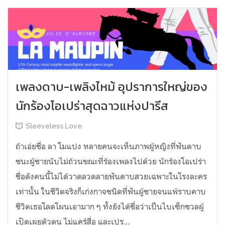
เพลงดาบ-เพลิงไหม้ อุปราการใหญ่ของ
นักร้องโอเปร่าสุดฉาวแห่งปารีส
Sleeveless Love
ถ้าเอ่ยชื่อ ลา โมแปง หลายคนจะเห็นภาพผู้หญิงที่ฟันดาบ
ชนะผู้ชายนับไม่ถ้วนขณะที่ร้องเพลงไปด้วย นักร้องโอเปร่า
ชื่อดังคนนี้ไม่ได้วาดลวดลายฟันดาบสวยเฉพาะในโรงละคร
เท่านั้น ในชีวิตจริงก็เก่งกาจชนิดที่ฟันผู้ชายจนแพ้ราบคาบ
ชีวิตเธอโลดโผนเอามาก ๆ ทั้งยังได้ชื่อว่าเป็นไบเซ็กชวลผู้
เปิดเผยตัวตน ไม่แคร์สื่อ และเปร...