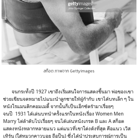
สก็อต ภาพจาก Gettyimages
จนกระทั้งปี 1927 เขาถึงเริ่มสนใจการแสดงขึ้นมา พ่อของเขา
ช่วยเขียนจดหมายไปแนะนำลูกชายให้ผู้กำกับ เขาได้บทเล็ก ๆ ใน
หนังโรแมนติกคอมเมดี้ จากนั้นก็เป็นเอ็กซ์ตร้ามาเรื่อยๆ
จนปี 1931 ได้เล่นบทนำครั้งแรกในหนังเรื่อง Women Men
Marry ไต่ลำดับไปเรื่อยๆ จนได้เล่นหนังเกรด B และ A สก็อต
แสดงหนังหลากหลายแนว แต่แนวที่เขาโด่งดังที่สุด คือแนว เวิส
เทิร์น (ใส่หมวกคาวบอย ถือปืน) ซึ่งได้นำประสบการณ์การเป็น