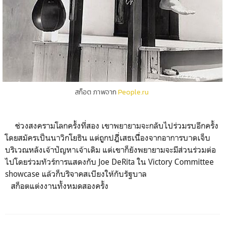
สก็อต ภาพจาก
People.ru
ช่วงสงครามโลกครั้งที่สอง เขาพยายามจะกลับไปร่วมรบอีกครั้ง
โดยสมัครเป็นนาวิกโยธิน แต่ถููกปฎิี่เสธเนืี่องจากอาการบาดเจ็บ
บริเวณหลังเจ้าปัญหาเจ้าเดิม แต่เขาก็ยังพยายามจะมีส่วนร่วมต่อ
ไปโดยร่วมทัวร์การแสดงกับ Joe DeRita ใน Victory Committee
showcase แล้วก็บริจาคสเบียงให้กับรัฐบาล
สก็อตแต่งงานทั้งหมดสองครั้ง