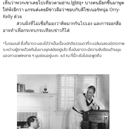
เห็นว่าพวกเขาเคยไปเที่ยวตามย่าน lgbtq+ บางคนมียกขึ้นมาพูด
ให้ฟังอีกว่า แกรนต์เคยมีข่าวลือว่าชอบกับดีไซเนอร์หนุ่ม
Orry-
Kelly ด้วย
ส่วนฝั่งที่ไม่เชื่อก็มองว่าคิดมากกันไปเอง และการออกสื่อ
อาจทำเพื่อกระทบกระเทียบข่าวก็ได้
*โบรแมนซ์ ซึ่งก็อาจจะมองได้ว่าเป็นเรื่องปกติธรรมดาที่จะเฉลิมฉลองมิตรภาพ
ระหว่างผู้ชายด้วยกันในบางยุคสมัยอยู่แล้ว ซึ่งมันอาจจะมีความซับซ้อนด้านมุม
มองทางเพศหลาย ๆ มุมซ่อนอยู่นะคะ แต่ ณ ที่นี้จะยังไม่ขอพูดถึง