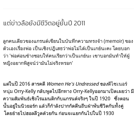
แต่ข่าวลือยังมีชีวิตอยู่ยั้นปี 2011
ลูกคนเดียวของแกรนต์เขียนในบันทึกความทรงจำ (memoir) ของ
ตัวเองเรื่องพ่อ เป็นเชิงปฎิเสธว่าพ่อไม่ได้เป็นเกย์นะคะ โดยบอก
ว่า 'พ่อค่อนข้างชอบให้คนเรียกว่าเป็นเกย์นะ เขาบอกมันทำให้ผู้
หญิงอยากพิสูจน์ว่ามันไม่จริงหรอก'
แต่ในปี
2016
สารคดี
Women He's Undressed
ของ
ดีไซเนอร์
หนุ่ม
Orry-Kelly กลับ
พูดไปอีกทาง
Orry-Kelly
ออกมาเปิดเผยว่า มี
ความสัมพันธ์เชิงโรแมนติกกับแกรนต์จริงๆ ในปี
1920
ซึ่งตอน
นั้นอยู่ในนิวยอร์ก แล้วก็กำลังปากกัดตีนถีบฝ่าฟันชีวิตกันทั้งคู่
โดยย้ายไปฮอลลีวูดด้วยกัน ก่อนจะแยกกันไปในปี
1930