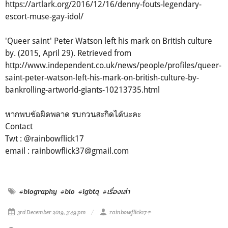
https://artlark.org/2016/12/16/denny-fouts-legendary-
escort-muse-gay-idol/
'Queer saint' Peter Watson left his mark on British culture
by. (2015, April 29). Retrieved from
http://www.independent.co.uk/news/people/profiles/queer-
saint-peter-watson-left-his-mark-on-british-culture-by-
bankrolling-artworld-giants-10213735.html
หากพบข้อผิดพลาด รบกวนสะกิดได้นะคะ
Contact
Twt : @rainbowflick17
email : rainbowflick37@gmail.com
#biography
#bio
#lgbtq
#เรื่องเล่า
3rd December 2019, 3:49 pm
rainbowflick17☂️