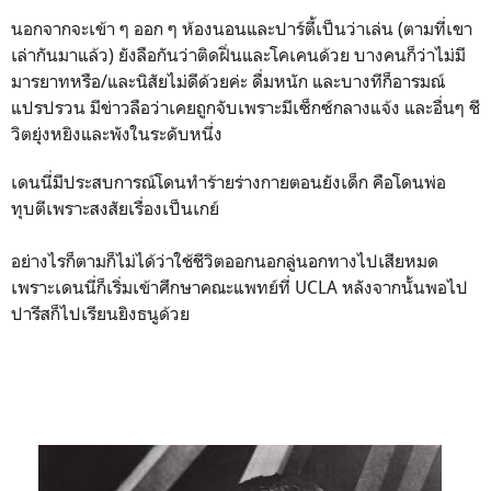
นอกจากจะเข้า ๆ ออก ๆ ห้องนอนและปาร์ตี้เป็นว่าเล่น (ตามที่เขา
เล่ากันมาแล้ว) ยังลือกันว่าติดฝิ่นและโคเคนด้วย บางคนก็ว่าไม่มี
มารยาทหรือ/และนิสัยไม่ดีด้วยค่ะ ดื่มหนัก และบางทีก็อารมณ์
แปรปรวน มีข่าวลือว่าเคยถูกจับเพราะมีเซ็กซ์กลางแจ้ง และอื่นๆ ชี
วิตยุ่งหยิงและพังในระดับหนึ่ง
เดนนี่มีประสบการณ์โดนทำร้ายร่างกายตอนยังเด็ก คือโดนพ่อ
ทุบตีเพราะสงสัยเรื่องเป็นเกย์
อย่างไรก็ตามก็ไม่ได้ว่าใช้ชีวิตออกนอกลู่นอกทางไปเสียหมด
เพราะเดนนี่ก็เริ่มเข้าศึกษาคณะแพทย์ที่ UCLA หลังจากนั้นพอไป
ปารีสก็ไปเรียนยิงธนูด้วย