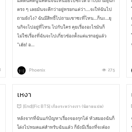
แต่ดันคิดนู่นคิดนี่จนเหนื่อยไปซะได้ ถ้าไปถามยุนกิ
ตรง ๆ เลยมันจะดีกว่าอยู่หรอกแต่ว่า....จะให้ฉันไป
ถามยังไง? ฉันมีสิทธิ์ไปถามเขาซะที่ไหน...ก็นะ...ยุ
นกิจะไปอยู่ที่ไหน ไปกับใคร คุยเรื่องอะไรมันก็
ไม่ใช่เรื่องที่ฉันจะไปเกี่ยวข้องตั้งแต่แรกอยู่แล้ว
"เฮ้ย! อ...
8
275
Phoenix
เหงา
[End][Fic BTS] เรื่องระหว่างเรา (นิยายแปล)
หลังจากที่ฉันแก้ปัญหาเรื่องจองกุกได้ หัวสมองฉันก็
โล่งไปหมดแต่สำหรับฉันแล้ว ก็ยังมีเรื่องที่จะต้อง