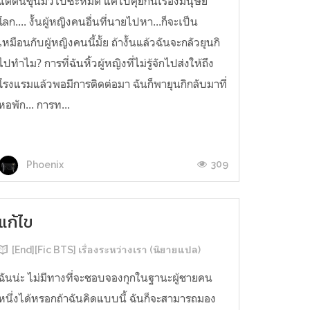
แต่ดันขุ่นมัวไปซะหมด แค่ไปคุยกันเรื่องมนุษย์
โลก.... งั้นผู้หญิงคนอื่นที่นายไปหา...ก็จะเป็น
เหมือนกับผู้หญิงคนนี้มั้ย ถ้างั้นแล้วฉันจะกลัวยุนกิ
ไปทำไม? การที่ฉันหิ้วผู้หญิงที่ไม่รู้จักไปส่งให้ถึง
โรงแรมแล้วพอมีการติดต่อมา ฉันก็พายุนกิกลับมาที่
หอพัก... การท...
309
Phoenix
แก้ไข
[End][Fic BTS] เรื่องระหว่างเรา (นิยายแปล)
ฉันน่ะ ไม่มีทางที่จะชอบจองกุกในฐานะผู้ชายคน
หนึ่งได้หรอกถ้าฉันคิดแบบนี้ ฉันก็จะสามารถมอง