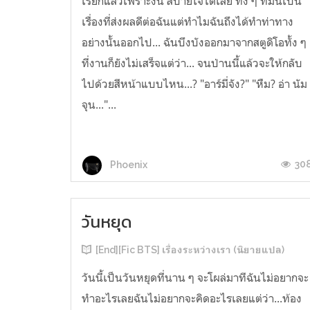
เรียกแล้วเพราะงั้น สบายใจได้เลย ทั้ง ๆ ที่มันเป็น
เรื่องที่ส่งผลดีต่อฉันแต่ทำไมฉันถึงได้ทำท่าทาง
อย่างนั้นออกไป... ฉันบึงบังออกมาจากสตูดิโอทั้ง ๆ
ที่งานก็ยังไม่เสร็จแต่ว่า... จนป่านนี้แล้วจะให้กลับ
ไปด้วยสีหน้าแบบไหน...? "อาร์มี่จัง?" "หืม? อ่า นัม
จุน..."...
30
Phoenix
วันหยุด
[End][Fic BTS] เรื่องระหว่างเรา (นิยายแปล)
วันนี้เป็นวันหยุดที่นาน ๆ จะโผล่มาทีฉันไม่อยากจะ
ทำอะไรเลยฉันไม่อยากจะคิดอะไรเลยแต่ว่า...ท้อง