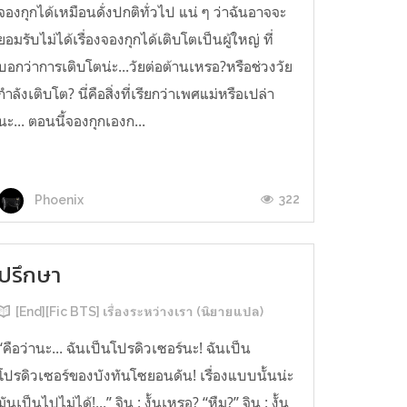
จองกุกได้เหมือนดั่งปกติทั่วไป แน่ ๆ ว่าฉันอาจจะ
ยอมรับไม่ได้เรื่องจองกุกได้เติบโตเป็นผู้ใหญ่ ที่
บอกว่าการเติบโตน่ะ...วัยต่อต้านเหรอ?หรือช่วงวัย
กำลังเติบโต? นี่คือสิ่งที่เรียกว่าเพศแม่หรือเปล่า
นะ... ตอนนี้จองกุกเองก...
322
Phoenix
ปรึกษา
[End][Fic BTS] เรื่องระหว่างเรา (นิยายแปล)
“คือว่านะ... ฉันเป็นโปรดิวเซอร์นะ! ฉันเป็น
โปรดิวเซอร์ของบังทันโซยอนดัน! เรื่องแบบนั้นน่ะ
มันเป็นไปไม่ได้!...” จิน : งั้นเหรอ? “หืม?” จิน : งั้น