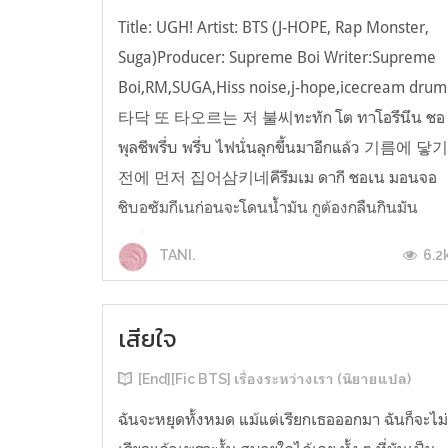
Title: UGH! Artist: BTS (J-HOPE, Rap Monster,
Suga)Producer: Supreme Boi Writer:Supreme
Boi,RM,SUGA,Hiss noise,j-hope,icecream drum
타닥 또 타오르는 저 불씨ทะทัก โต ทาโอรึนึน ชอ
พุลชีพรึ่บ พรึ่บ ไฟนั่นลุกขึ้นมาอีกแล้ว 기름에 닿
전에 먼저 집어삼키네คีรึมเม ดากี ชอเน มอนจอ
ชิบอซัมกีเนก่อนจะโดนน้ำมัน กูต้องกลืนกินมัน
ซะก่...
6.2
TANI.
เสียใจ
[End][Fic BTS] เรื่องระหว่างเรา (นิยายแปล)
ฉันจะหยุดทั้งหมด แม้แต่เรียกเธอออกมา ฉันก็จะไม