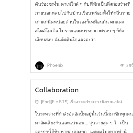
ดันร้องซะงั้น คาเฟ่ใกล้ ๆ กับที่พักเป็นสิ่งก่อสร้างที่
ภายนอกหลบไปกับบ้านเรือนพร้อมทั้งให้กลิ่นหาย
เก่าแก่นิดหน่อยด้านในเองก็เหมือนกัน ตกแต่ง
สไตล์โมเดิล โบราณแถมบรรยากาศรอบ ๆ ก็ยัง
เงียบสงบ ฉันตัดสินใจแล้วล่ะว่า...
29
Phoenix
Collaboration
[End][Fic BTS] เรื่องระหว่างเรา (นิยายแปล)
ในระหว่างที่กำลังอัดอัลบั้มอยู่นั้นวันนี้สมาชิกทุกค
มาอัดเสียงกันและแน่นอน... วุ่นวายสุด ๆ วี : เป็น
จองกุกนี่ดีชิบหายอ่ะจองกุก : แต่ผมไม่อยากทำนิ