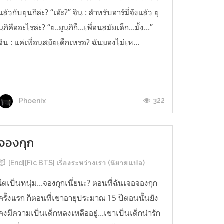
แล้วกับยุนกิล่ะ? “เอ๊ะ?” จิน : สำหรับอาร์มี่จังแล้ว ยุ
นกิคืออะไรล่ะ? “ย..ยุนกิก็...เพื่อนสมัยเด็ก...มั้ง...”
จิน : แค่เพื่อนสมัยเด็กเหรอ? ฉันมองไม่เห...
322
Phoenix
จองกุก
[End][Fic BTS] เรื่องระหว่างเรา (นิยายแปล)
โตเป็นหนุ่ม...จองกุกเนี่ยนะ? ตอนที่ฉันเจอจองกุก
ครั้งแรก ก็ตอนที่เขาอายุประมาณ 15 ปีตอนนั้นยัง
คงมีความเป็นเด็กหลงเหลืออยู่...เขาเป็นเด็กน่ารัก