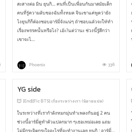
สะสางต่อ มิน ยุนกิ... คนที่เป็นเพื่อนกันมาสมัยเด็ก
คนที่รู้ความลับของฉันทั้งหมด จินเขาแค่พูดว่ายัง
ไงยุนกิก็ต้องชอบอาร์มี่จังแน่ๆ ถ้าชอบแล้วจะให้ทำ
เรื่องพรรคนั้นหรือไง? เอ๊ะ?แต่ว่านะ ช่วงนี้รู้สึกว่า
เขาจะไ...
6
336
Phoenix
YG side
[End][Fic BTS] เรื่องระหว่างเรา (นิยายแปล)
น
ในระหว่างที่เรากำลังหมกมุ่นทำเพลงกันอยู่ 2 คน
ช่วงนี้อาร์มี่ดูทำตัวแปลกมาก ๆเธอเหม่อเลย แถม
ไม่มีกระจิตกระใจอะไรที่จะทำงานเลย ยุนกิ : อาร์มี่...