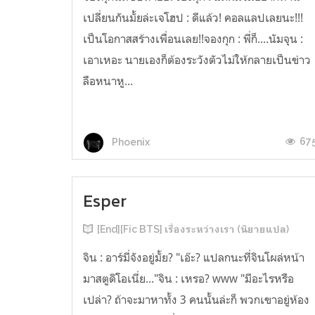
เปลี่ยนกันมั้ยล่ะเจโฮป : ดีแล้ว! คอลแลปเลยนะ!!!
เป็นโอกาสสร้างเพื่อนเลย!!จองกุก : พี่ก็....นัมจุน :
เอาเหอะ นายเองก็ต้องระวังตัวไม่ให้กลายเป็นข่าว
ลือหนาหู...
67
Phoenix
Esper
[End][Fic BTS] เรื่องระหว่างเรา (นิยายแปล)
จิน : อาร์มี่จังอยู่มั้ย? "เอ๊ะ? แปลกนะที่จินโผล่หน้า
มาสตูดิโอเนี่ย..."จิน : เหรอ? www "มีอะไรหรือ
เปล่า? ถ้าจะมาหาทั้ง 3 คนนั้นล่ะก็ พวกเขาอยู่ห้อง