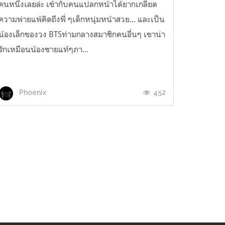
คนหนึ่งเลยล่ะ เข้ากับคนแปลกหน้าได้ยากเกลียด
ความพ่ายแพ้คิดถึงพี่ ๆเด็กหนุ่มหน้าสวย... และเป็น
น้องเล็กของวง BTSท่ามกลางสมาชิกคนอื่นๆ เขาน่า
รักเหมือนน้องชายแท้ๆภา...
452
Phoenix