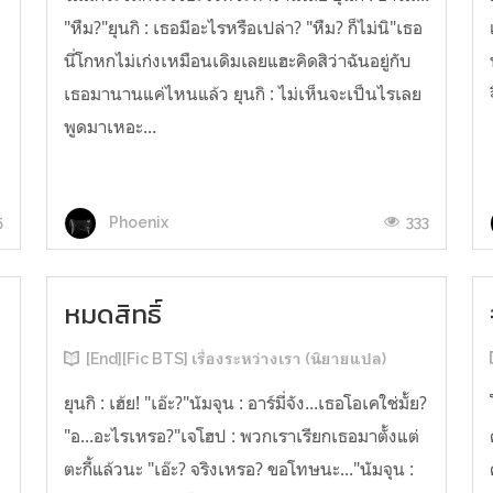
"หืม?"ยุนกิ : เธอมีอะไรหรือเปล่า? "หืม? ก็ไม่นิ"เธอ
นี่โกหกไม่เก่งเหมือนเดิมเลยแฮะคิดสิว่าฉันอยู่กับ
เธอมานานแค่ไหนแล้ว ยุนกิ : ไม่เห็นจะเป็นไรเลย
พูดมาเหอะ...
5
333
Phoenix
หมดสิทธิ์
[End][Fic BTS] เรื่องระหว่างเรา (นิยายแปล)
ยุนกิ : เฮ้ย! "เอ๊ะ?"นัมจุน : อาร์มี่จัง...เธอโอเคใช่มั้ย?
"อ...อะไรเหรอ?"เจโฮป : พวกเราเรียกเธอมาตั้งแต่
ตะกี้แล้วนะ "เอ๊ะ? จริงเหรอ? ขอโทษนะ..."นัมจุน :