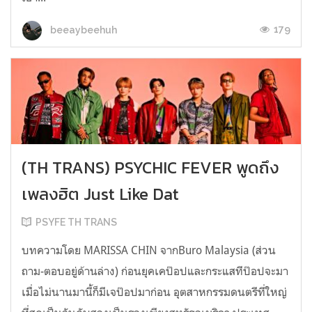
179
beeaybeehuh
(TH TRANS) PSYCHIC FEVER พูดถึง
เพลงฮิต Just Like Dat
PSYFE TH TRANS
บทความโดย MARISSA CHIN จากBuro Malaysia (ส่วน
ถาม-ตอบอยู่ด้านล่าง) ก่อนยุคเคป๊อปและกระแสทีป๊อปจะมา
เมื่อไม่นานมานี้ก็มีเจป๊อปมาก่อน อุตสาหกรรมดนตรีที่ใหญ่