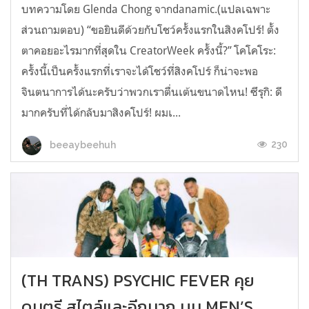
บทความโดย Glenda Chong จากdanamic.(แปลเฉพาะ
ส่วนถามตอบ) “ขอยินดีด้วยกับโชว์ครั้งแรกในสิงคโปร์! ตั้ง
ตาคอยอะไรมากที่สุดใน CreatorWeek ครั้งนี้?” โคโคโระ:
ครั้งนี้เป็นครั้งแรกที่เราจะได้โชว์ที่สิงคโปร์ ก็น่าจะพอ
จินตนาการได้นะครับว่าพวกเราตื่นเต้นขนาดไหน! ซึรุกิ: ดี
มากครับที่ได้กลับมาสิงคโปร์! ผมเ...
230
beeaybeehuh
(TH TRANS) PSYCHIC FEVER คุย
ดนตรี สไตล์และอีกมาก บน MEN’S