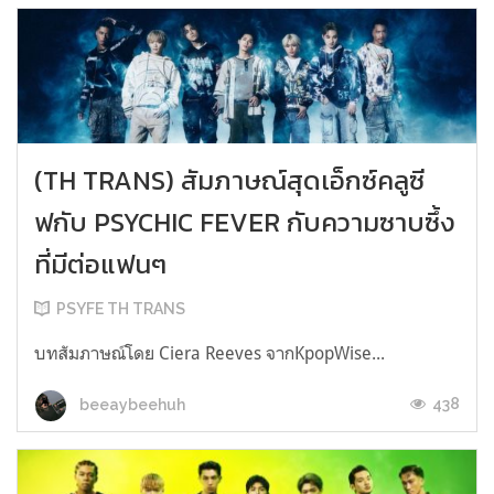
(TH TRANS) สัมภาษณ์สุดเอ็กซ์คลูซี
ฟกับ PSYCHIC FEVER กับความซาบซึ้ง
ที่มีต่อแฟนๆ
PSYFE TH TRANS
บทสัมภาษณ์โดย Ciera Reeves จากKpopWise...
438
beeaybeehuh