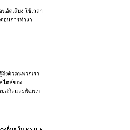
อนอัดเสียง ใช้เวลา
้นตอนการทำงา
รู้ถึงตัวตนพวกเรา
ือสไตล์ของ
ลับคมสกิลและพัฒนา
วงอื่นๆ ใน EXILE