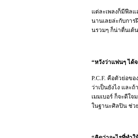
แต่ละเพลงก็มีฟีลแ
นานเลยล่ะกับการฝ
นรวมๆ ก็น่าตื่นเต้
“หวังว่าแฟนๆ ได้จ
P.C.F. คือตัวย่อขอ
ว่าเป็นยังไง และถ้
เมมเบอร์ ก็จะดีใจม
ในฐานะศิลปิน ช่ว
“คิดว่าอะไรที่ทำ