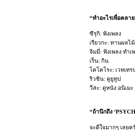
“ทำอะไรเพื่อคลาย
ซึรุกิ: ฟังเพลง
เรียวกะ: ทานผลไม้
จิมมี่: ฟังเพลง ทำเ
เร็น: กิน
โคโคโระ: เวทเทรนน
ริวชิน: ดูยูทูป
วีสะ: ดูหนัง อนิเมะ
“ถ้านึกถึง ‘PSY
จะดีใจมากๆ เลยครั