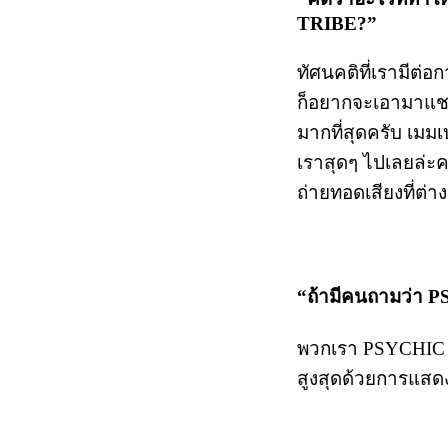
TRIBE?”
ทัศนคติที่เรามีต่
ก็อยากจะเอามาแชร์ก
มากที่สุดครับ เมม
เราสุดๆ ไปเลยล่ะคร
ถ่ายทอดเสียงที่ต่
“ถ้ามีคนถามว่า 
พวกเรา PSYCHIC 
สูงสุดด้วยการแสดง