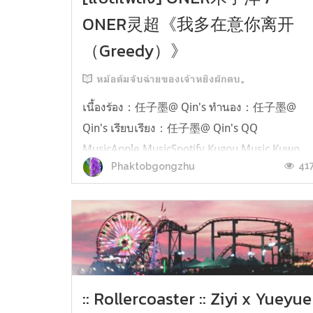
ONER灵超《我多在意你离开
（Greedy）》
หม้อต้มจับฉ่ายของเจ้าหยิงผักตบ。
เนื้องร้อง：任子墨@ Qin's ทำนอง：任子墨@
Qin's เรียบเรียง：任子墨@ Qin's QQ
MusicApple MusicSpotify Kugou Music Kuwo
41
Phaktobgongzhu
Music Migu Music มู่จื่อหยาง： 我明白 wǒ míng
bái ฉันเข้าใจ 如果听你把委屈慢慢说完 rú guǒ
tīng nǐ bǎ wěi qu màn man shuō wán หากฉัน
ค่อย ๆ ฟังเธอพูดความน้อยใจจนจบ 不再打断你
现出不耐烦 bù zài dǎ duàn nǐ biǎo xiàn ch...
:: Rollercoaster :: Ziyi x Yueyue