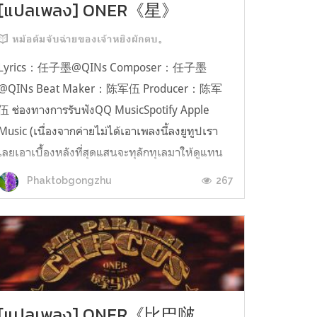
[แปลเพลง] ONER《星》
หม้อต้มจับฉ่ายของเจ้าหยิงผักตบ。
Lyrics：任子墨@QINs Composer：任子墨
@QINs Beat Maker：陈军伍 Producer：陈军
伍 ช่องทางการรับฟังQQ MusicSpotify Apple
Music (เนื่องจากค่ายไม่ได้เอาเพลงนี้ลงยูทูปเรา
เลยเอาเบื้องหลังที่สุดแสนจะทุลักทุเลมาให้ดูแทน
ค่ะ555555) เยว่เยว่： Will you be my star
267
Phaktobgongzhu
tonight 谢谢你相依相伴 xiè xiè nǐ xiāng yī xiāng
bàn ขอบคุณคุณที่คอยอย...
[แปลเพลง] ONER《比巴啵