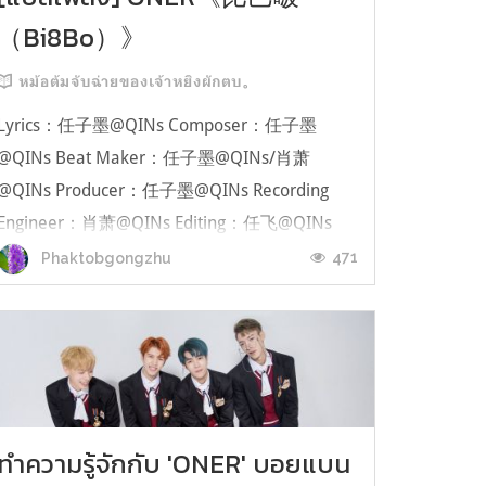
（Bi8Bo）》
หม้อต้มจับฉ่ายของเจ้าหยิงผักตบ。
Lyrics：任子墨@QINs Composer：任子墨
@QINs Beat Maker：任子墨@QINs/肖萧
@QINs Producer：任子墨@QINs Recording
Engineer：肖萧@QINs Editing：任飞@QINs
Mixing Engineer：肖萧@QINs Mastering
471
Phaktobgongzhu
Engineer：李金城 ช่องทางการรับฟังQQ music
Spotify Apple Music " หากคุณถามว่าจะอธิบายคำ
ว่ารักคุณว่ายังไง ผมคงบอกได้แค่ว่ามันเหมือนกับ
หมากฝรั่ง แต...
ทำความรู้จักกับ 'ONER' บอยแบน