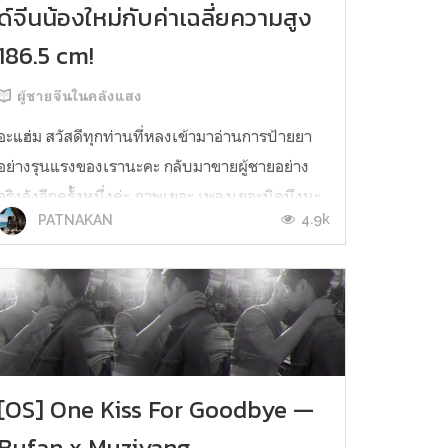
ด์จีนน้องใหม่กับค่าเฉลี่ยความสูง
186.5 cm!
ผู้ชายจีนในคลังแสง
อะแฮ่ม สวัสดีทุกท่านที่หลงเข้ามาอ่านการป้ายยา
อย่างรุนแรงของเรานะคะ กลับมาขายผู้ชายอย่าง
จริงจังอีกครั้งหนึ่งค่ะ ภาพเยอะ เพลงเยอะนิดนึงนะ
4.9k
PATNAKAN
คะ แต่ดิชั้นรับประกันได้ว่าคุนนะพาบระดับห้าดาว
คร่ะ ถ้าขยันทำงานส่งอาจารย์เหมือนรวบรวมข้อมูล
ผู้ชายแบบนี้เกียรตินิยมคงไม่ไกลเกินเอื้อม อันที่
จริงแล้วเคยเขียนขายไปตอนที...
[OS] One Kiss For Goodbye —
Bufan x Muziyang