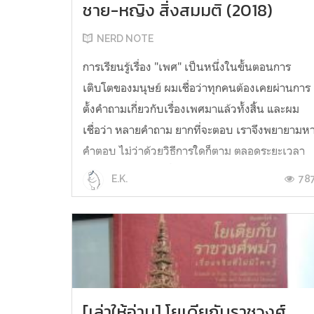
ชาย-หญิง สิ่งสมมติ (2018)
NERD NOTE
การเรียนรู้เรื่อง "เพศ" เป็นหนึ่งในขั้นตอนการ
เติบโตของมนุษย์ ผมเชื่อว่าทุกคนต้องเคยผ่านการ
ตั้งคำถามเกี่ยวกับเรื่องเพศมาแล้วทั้งสิ้น และผม
เชื่อว่า หลายคำถาม ยากที่จะตอบ เราจึงพยายามห
คำตอบ ไม่ว่าด้วยวิธีการใดก็ตาม ตลอดระยะเวลา
ของการเติบโต คำนี้แปลว่าอะไร? ผมเคยสงสัยว่า
78
E.K.
ตุ๊ด ต่างกับกะเทยยังไง และเพศท...
[เล่าให้อ่าน] โยเดียกับราชวงศ์