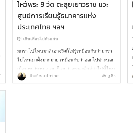
ไหว้พระ 9 วัด ตะลุยเยาวราช แวะ
ศูนย์การเรียนรู้ธนาคารแห่ง
ประเทศไทย ฯลฯ
เดินเที่ยวไปด้วยกัน
มกรา ไปไหนมา? เอาจริงก็ไม่รู้เหมือนกันว่ามกรา
า
ไปไหนมาตั้งมากมาย เหมือนกับว่าออกไปข้างนอก
เกือบทุกวันหยุดเลย ก็เลยว่าจะลองลิสต์ว่าไปที่ไหน
7
3.8k
thefirstofmine
มาบ้าง เผื่อมีคนอยากตามไปบ้าง (คงไม่น่ามีหรอ
กมั้ง) 1 มกราคม 2018เปิดปีใหม่มา เราก็พาแม่ไป
ไหว้พระ 9 วัด ส่วนเราก็ไปถ่ายรูป 9 วัดกับแม่ เย้!
ไปดูกันว่าเราไปวัดไห...