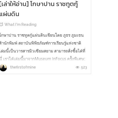
[เล่าให้อ่าน] โกษาปาน ราชทูตกู้
แผ่นดิน
What I'm Reading
โกษาปาน ราชทูตกู้แผ่นดินเขียนโดย ภูธร ภูมะธน
สำนักพิมพ์ สถาบันพิพิธภัณฑ์การเรียนรู้แห่งชาติ
เล่มนี้เป็นวารสารมิวเซียมสยาม สามารถสั่งซื้อได้ที่
นี่ เราได้เล่มนี้มาจากMuseum inFocus ครั้งพิเศษ:
‘ประวัติศาสตร์พูดยาก’เมื่อ 18 พฤศจิกายน 2016
523
thefirstofmine
แต่กว่าจะได้หยิบมาอ่านจริงๆ ก็เมื่อ 11 กุมภาพันธ์
2017 นี่เอ...