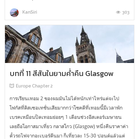
303
KanSiri
บทที่ 11 สีสันในยามค่ำคืน Glasgow
Europe Chapter 2
การเรียนเทอม 2 ของผมมันไม่ได้หนักเท่าไหร่แต่จะไป
โฟกัสที่ดิสเซอเทชั่นเสียมากกว่าโชคดีที่เทอมนี้มีเวลาพัก
เบรคเหมือนปิดเทอมย่อยๆ 1 เดือนช่วงอีสเตอร์เมษายน
เลยถือโอกาสมาเที่ยว กลาสโกว (Glasgow) หนึ่งคืนราคาค่า
ตั๋วรถไฟจากอะเบอร์ดีนมา ก็เที่ยวละ 15-30 ปอนด์แล้วแต่