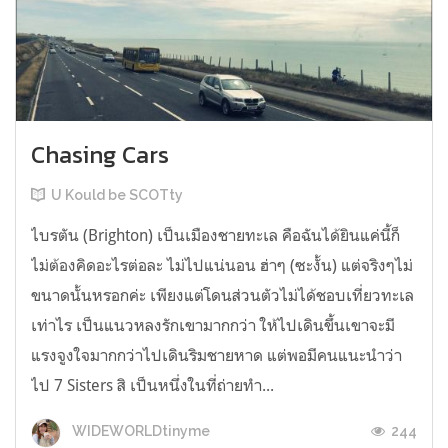
Chasing Cars
U Kould be SCOTty
ไบรตัน (Brighton) เป็นเมืองชายทะเล คือฉันได้ยินแค่นี้ก็
ไม่ต้องคิดอะไรต่อละ ไม่ไปแน่นอน ฮ่าๆ (ซะงั้น) แต่จริงๆไม่
ขนาดนั้นหรอกค่ะ เพียงแต่โดนส่วนตัวไม่ได้ชอบเที่ยวทะเล
เท่าไร เป็นแนวหลงรักเขามากกว่า ให้ไปเดินขึ้นเขาจะมี
แรงจูงใจมากกว่าไปเดินริมชายหาด แต่พอมีคนแนะนำว่า
ไป 7 Sisters สิ เป็นหนึ่งในที่ถ่ายทำ...
244
WIDEWORLDtinyme