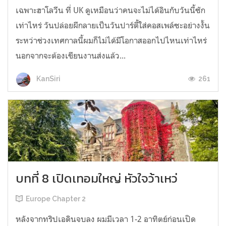
เฉพาะฮาโลวีน ที่ UK ดูเหมือนว่าคนจะไม่ได้อินกับวันนี้ซัก
เท่าไหร่ วันปล่อยผีกลายเป็นวันปาร์ตี้ใส่คอสเพล์ซะอย่างงั้น
ระหว่าช่วงเทศกาลนี้ผมก็ไม่ได้มีโอกาสออกไปไหนเท่าไหร่
นอกจากจะต้องเขียนงานส่งแล้ว...
261
KanSiri
บทที่ 8 เปิดเทอมใหญ่ หัวใจว้าเหว่
Europe Chapter 2
หลังจากทริปเอดินจบลง ผมมีเวลา 1-2 อาทิตย์ก่อนเปิด