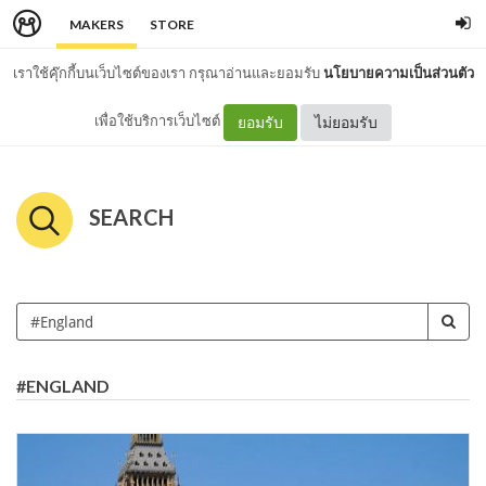
MAKERS
STORE
เราใช้คุ๊กกี้บนเว็บไซต์ของเรา กรุณาอ่านและยอมรับ
นโยบายความเป็นส่วนตัว
เพื่อใช้บริการเว็บไซต์
ยอมรับ
ไม่ยอมรับ
SEARCH
#ENGLAND