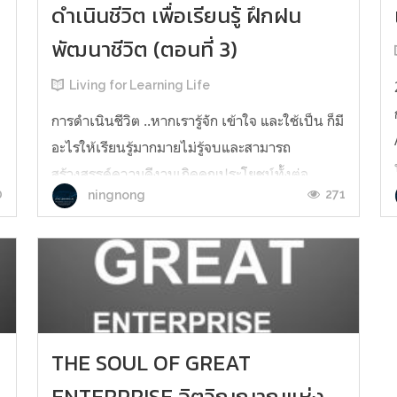
ดำเนินชีวิต เพื่อเรียนรู้ ฝึกฝน
พัฒนาชีวิต (ตอนที่ 3)
Living for Learning Life
การดำเนินชีวิต​ ..หากเรารู้จัก​ เข้าใจ​ และใช้เป็น ก็มี
อะไรให้เรียนรู้มากมายไม่รู้จบ​และสามารถ
สร้างสรรค์ความดีงามเกิดคุณประโยชน์ทั้งต่อ
0
271
ningnong
ตนเอง​ ผู้อื่น​ แลสังคมอีกด้วยยังผลทั้งปัจจุบันสืบ
เนื่องถึงอนาคต​ ..นี้คือแก่นแท้แห่งการดำเนินชีวิต
​
เพื่อเรียนรู้​ ฝึก​ฝน​พัฒนาชีวิตจองมนุษย์นั่นเอง สน
ใจสั่งซื้...
THE SOUL OF GREAT
ENTERPRISE จิตวิญญาณแห่ง