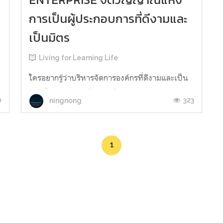
การเป็นผู้ประกอบการที่ดีงามและ
เป็นมิตร
Living for Learning Life
ใครอยากรู้ว่าบริหารจัดการองค์กรที่ดีงามและเป็น
มิตรนั้นต้องมองอะไรอย่างไร​บ้าง ลองอ่าน​ผลงาน
0
323
ningnong
​
เล่มที่1เล่มนี้ได้ครับ​ ฝากแปะหัวใจเอาไว้ข้างล่างใต้​
Comment​ ด้วยนะครับ เล่มที่​ 1​ นี้ประกอบไปด้วย
ความรู้ความเข้าใจ มุมมองความคิด วิธีคิด วิธีมอง
1
การบริหารจัดการ ประสบการณ์โดยตรงโดยอ้อม
เรื่องราวที่ได้พบเจ...