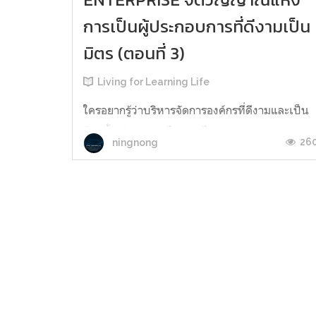
การเป็นผู้ประกอบการที่ดีงามเป็น
มิตร (ตอนที่ 3)
Living for Learning Life
ใครอยากรู้ว่าบริหารจัดการองค์กรที่ดีงามและเป็น
มิตรนั้นต้องมองอะไรอย่างไร​บ้าง ลองอ่าน​ผลงาน
26
ningnong
เล่มที่1เล่มนี้ได้ครับ​ ฝากแปะหัวใจเอาไว้ข้างล่างใต้
Comment​ ด้วยนะครับ เล่มที่​ 1​ นี้ประกอบไปด้วย
ความรู้ความเข้าใจ มุมมองความคิด วิธีคิด วิธีมอง
การบริหารจัดการ ประสบการณ์โดยตรงโดยอ้อม
เรื่องราวที่ได้พบเจ...