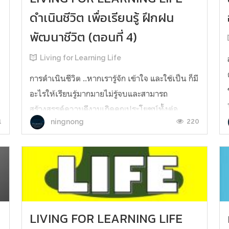
ดำเนินชีวิต เพื่อเรียนรู้ ฝึกฝน
พัฒนาชีวิต (ตอนที่ 4)
Living for Learning Life
ี
การดำเนินชีวิต​ ..หากเรารู้จัก​ เข้าใจ​ และใช้เป็น ก็มี
อะไรให้เรียนรู้มากมายไม่รู้จบ​และสามารถ
สร้างสรรค์ความดีงามเกิดคุณประโยชน์ทั้งต่อ
1
220
ningnong
ตนเอง​ ผู้อื่น​ แลสังคมอีกด้วยยังผลทั้งปัจจุบันสืบ
เนื่องถึงอนาคต​ ..นี้คือแก่นแท้แห่งการดำเนินชีวิต
เพื่อเรียนรู้​ ฝึก​ฝน​พัฒนาชีวิตจองมนุษย์นั่นเอง สน
ใจสั่งซื้...
LIVING FOR LEARNING LIFE