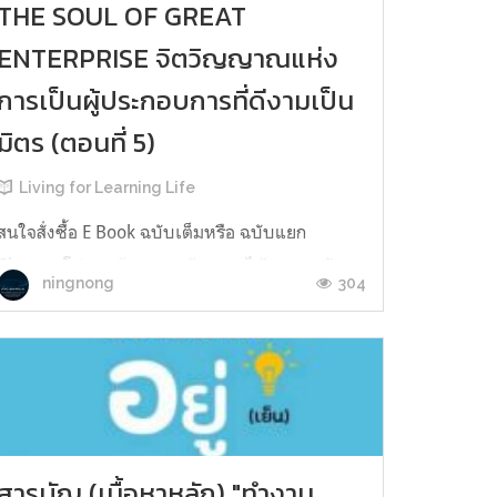
THE SOUL OF GREAT
ENTERPRISE จิตวิญญาณแห่ง
การเป็นผู้ประกอบการที่ดีงามเป็น
มิตร (ตอนที่ 5)
Living for Learning Life
สนใจสั่งซื้อ E Book ฉบับเต็มหรือ ฉบับแยก
Chapter โปรดแจ้งมาทางข้อความได้เลยนะครับ..
304
ningnong
ติดตามสาระดีๆ​ ได้จากเพจนี้​ FB Living Learning
Lifeตลอดจน​ สื่อสาระดีๆ​ ทั้งหนังสือ​แต่งเอง​ E​ Book​
และรูปเล่ม บทความสั้น​ หลักสูตรอบรมตลอดจน
แนวทางและวิธีการพัฒนาชีวิตตนเองและ
สร้างสรรค์สังคมให้ดีงามและเป็นมิตร​ .ข...
สารบัญ (เนื้อหาหลัก) "ทำงาน