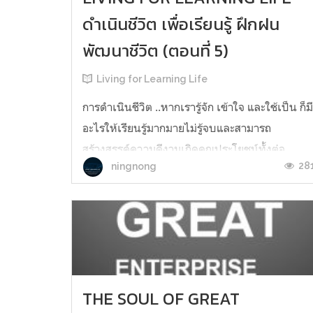
ดำเนินชีวิต เพื่อเรียนรู้ ฝึกฝน
พัฒนาชีวิต (ตอนที่ 5)
Living for Learning Life
การดำเนินชีวิต​ ..หากเรารู้จัก​ เข้าใจ​ และใช้เป็น ก็ม
อะไรให้เรียนรู้มากมายไม่รู้จบ​และสามารถ
สร้างสรรค์ความดีงามเกิดคุณประโยชน์ทั้งต่อ
28
ningnong
ตนเอง​ ผู้อื่น​ แลสังคมอีกด้วยยังผลทั้งปัจจุบันสืบ
เนื่องถึงอนาคต​ ..นี้คือแก่นแท้แห่งการดำเนินชีวิต
เพื่อเรียนรู้​ ฝึก​ฝน​พัฒนาชีวิตจองมนุษย์นั่นเอง สน
ใจสั่งซื้...
THE SOUL OF GREAT