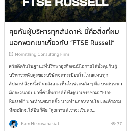
คุยกับผู้บริหารทุกสัปดาห์: นี่คือสิ่งที่ผม
บอกพวกเขาเกี่ยวกับ “FTSE Russell”
Normthing Consulting Firm
สวัสดีครับในฐานะที่ปรึกษาธุรกิจผมมีโอกาสได้นั่งคุยกับผู้
บริหารระดับสูงของบริษัทจดทะเบียนในไทยแทบทุก
สัปดาห์ สิ่งหนึ่งที่ผมสังเกตเห็นในช่วงหลัง ๆ คือ บทสนทนา
มักจะวนกลับมาที่คำสี่พยางค์ที่ฟังดูน่าเกรงขาม: “FTSE
Russell” บางท่านขมวดคิ้ว บางท่านถอนหายใจ และคำถาม
ที่ผมมักจะได้ยินก็คือ “คุณกานต์เราจะเริ่มตร...
77
Karn Nikrosahakiat