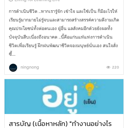
การดำเนินชีวิต​ ..หากเรารู้จัก​ เข้าใจ​ และใช้เป็น ก็มีอะไรให้
เรียนรู้มากมายไม่รู้จบ​และสามารถสร้างสรรค์ความดีงามเกิด
คุณประโยชน์ทั้งต่อตนเอง​ ผู้อื่น​ แลสังคมอีกด้วยยังผลทั้ง
ปัจจุบันสืบเนื่องถึงอนาคต​ ..นี้คือแก่นแท้แห่งการดำเนิน
ชีวิตเพื่อเรียนรู้​ ฝึก​ฝน​พัฒนาชีวิตจองมนุษย์นั่นเอง สนใจสั่ง
ซื้...
220
ningnong
สารบัญ (เนื้อหาหลัก) "ทำงานอย่างไร