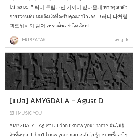
ไปเลยนะ 추락이 두렵다면 기꺼이 받아줄게 หากคุณกลัว
การร่วงหล่น ผมเต็มใจที่จะรับคุณเอาไว้เอง 그러니 나처럼
괴로워하지 말어 เพราะงั้นอย่าได้เจ็บป...
3.1k
MUBEATAK
[แปล] AMYGDALA - Agust D
I MUSIC YOU
AMYGDALA - Agust D I don’t know your name ฉันไม่รู้
จักชื่อนาย I don’t know your name ฉันไม่รู้ว่านายชื่ออะไร