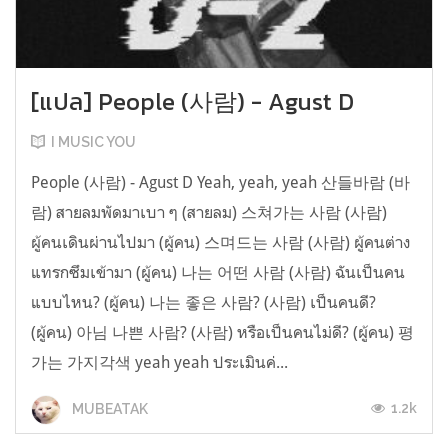
[แปล] People (사람) - Agust D
I MUSIC YOU
People (사람) - Agust D Yeah, yeah, yeah 산들바람 (바
람) สายลมพัดมาเบา ๆ (สายลม) 스쳐가는 사람 (사람)
ผู้คนเดินผ่านไปมา (ผู้คน) 스며드는 사람 (사람) ผู้คนต่าง
แทรกซึมเข้ามา (ผู้คน) 나는 어떤 사람 (사람) ฉันเป็นคน
แบบไหน? (ผู้คน) 나는 좋은 사람? (사람) เป็นคนดี?
(ผู้คน) 아님 나쁜 사람? (사람) หรือเป็นคนไม่ดี? (ผู้คน) 평
가는 가지각색 yeah yeah ประเมินค่...
1.2k
MUBEATAK