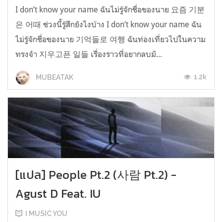
I don’t know your name ฉันไม่รู้จักชื่อของนาย 요즘 기분
은 어때 ช่วงนี้รู้สึกยังไงบ้าง I don’t know your name ฉัน
ไม่รู้จักชื่อของนาย 기억들로 여행 ฉันท่องเที่ยวไปในความ
ทรงจำ 지우고픈 일들 เรื่องราวที่อยากลบมั...
1.2k
MUBEATAK
[แปล] People Pt.2 (사람 Pt.2) -
Agust D Feat. IU
I MUSIC YOU