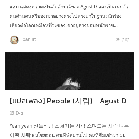
แสบ แสดงความเป็นอัตลักษณ์ของ Agust D และเปิดเผยตัว
ตนด้านดนตรีของเขาอย่างตรงไปตรงมาในฐานะนักร้อง
เดี่ยวต่อโลกเหมือนที่วงของเขาอยู่ตรงขอบหน้าผาข...
727
paniiit
[แปลเพลง] People (사람) - Agust D
D-2
Yeah yeah 산들바람 스쳐가는 사람 스며드는 사람 나는
어떤 사람 ลมโชยอ่อน คนที่พัดผ่านไป คนที่ซึมเข้ามา ผม