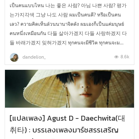
เป็นคนแบบไหน 나는 좋은 사람? 아님 나쁜 사람? 평가
는가지각색 그냥 나도 사람 ผมเป็นคนดี? หรือเป็นคน
เลว? ความคิดเห็นล้วนนานาจิตตัง ผมเองก็เป็นแค่มนุษย์
คนหนึ่งเหมือนกัน 다들 살아가겠지 다들 사랑하겠지 다
들 바래가겠지 잊혀가겠지 ทุกคนจะมีชีวิต ทุกคนจะม...
8.6k
dandelion_
[แปลเพลง] Agust D - Daechwita(대
취타) : บรรเลงเพลงมาร์ชสรรเสริญ