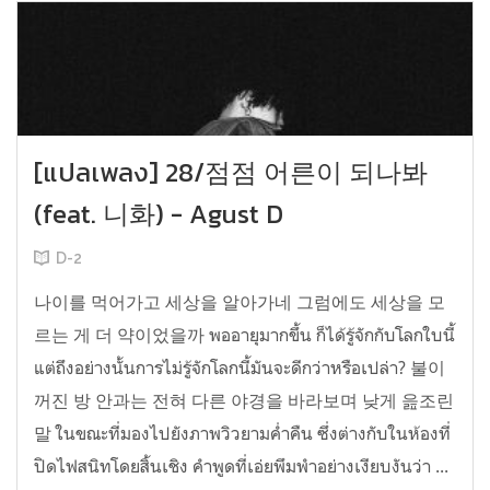
[แปลเพลง] 28/점점 어른이 되나봐
(feat. 니화) - Agust D
D-2
나이를 먹어가고 세상을 알아가네 그럼에도 세상을 모
르는 게 더 약이었을까 พออายุมากขึ้น ก็ได้รู้จักกับโลกใบนี้
แต่ถึงอย่างนั้นการไม่รู้จักโลกนี้มันจะดีกว่าหรือเปล่า? 불이
꺼진 방 안과는 전혀 다른 야경을 바라보며 낮게 읊조린
말 ในขณะที่มองไปยังภาพวิวยามค่ำคืน ซึ่งต่างกับในห้องที่
ปิดไฟสนิทโดยสิ้นเชิง คำพูดที่เอ่ยพึมพำอย่างเงียบงันว่า ...