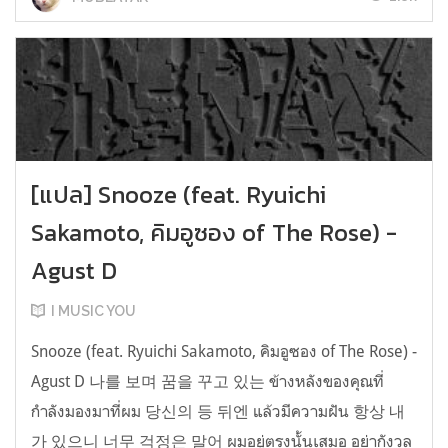
[แปล] Snooze (feat. Ryuichi
Sakamoto, คิมอูซอง of The Rose) -
Agust D
I MUSIC YOU
Snooze (feat. Ryuichi Sakamoto, คิมอูซอง of The Rose) -
Agust D 나를 보며 꿈을 꾸고 있는 ข้างหลังของคุณที่
กำลังมองมาที่ผม 당신의 등 뒤엔 แล้วมีความฝัน 항상 내
가 있으니 너무 걱정은 말어 ผมอยู่ตรงนั้นเสมอ อย่ากังวล