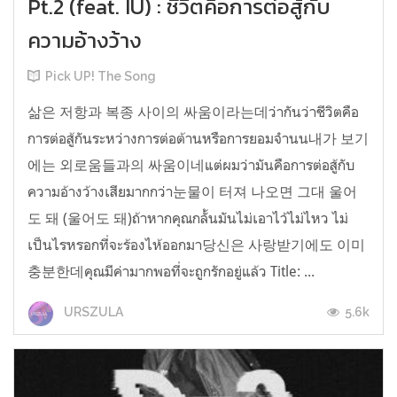
Pt.2 (feat. IU) : ชีวิตคือการต่อสู้กับ
ความอ้างว้าง
Pick UP! The Song
삶은 저항과 복종 사이의 싸움이라는데ว่ากันว่าชีวิตคือ
การต่อสู้กันระหว่างการต่อต้านหรือการยอมจำนน내가 보기
에는 외로움들과의 싸움이네แต่ผมว่ามันคือการต่อสู้กับ
ความอ้างว้างเสียมากกว่า눈물이 터져 나오면 그대 울어
도 돼 (울어도 돼)ถ้าหากคุณกลั้นมันไม่เอาไว้ไม่ไหว ไม่
เป็นไรหรอกที่จะร้องไห้ออกมา당신은 사랑받기에도 이미
충분한데คุณมีค่ามากพอที่จะถูกรักอยู่แล้ว Title: ...
5.6k
URSZULA