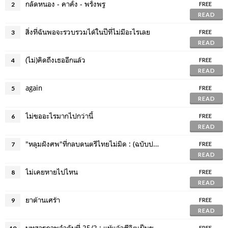
กลัดหนอง - คาคั่ง - พรั่งพรู
2
FREE
READ
สิ่งที่ฉันพอจะรวบรวมได้ในปีที่ไม่มีอะไรเลย
3
FREE
READ
(ไม่)คิดถึงเธออีกแล้ว
4
FREE
READ
again
5
FREE
READ
ไม่ขออะไรมากไปกว่านี้
6
FREE
READ
"หลุมฝังศพ"ที่กลบดนตรีไทยไม่มิด : (ฉบับปรับปรุง)
7
FREE
READ
ไม่เคยหายไปไหน
8
FREE
READ
ยาต้านเศร้า
9
FREE
READ
บทสารภาพลำดับที่ 25/2 : แท้แล้วชีวิตเป็นของเราจริงหรือไม่
FREE