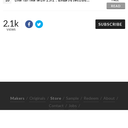
10
READ
2.1k
SUBSCRIBE
VIEWS
Makers
/
Originals
/
Store
/
Sample
/
Redeem
/
About
/
Contact
/
Jobs
/
Copyrights © 2015 All Rights Reserved by Minimore
ภาพและเนื้อหาในเว็บไซต์นี้เป็นงานมีลิขสิทธิ์ ห้ามทำซ้ำหรือดัดแปลง