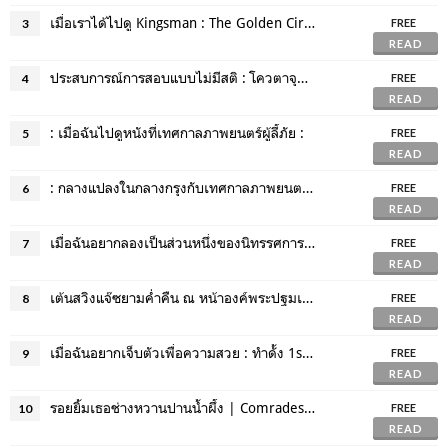
เมื่อเราได้ไปดู Kingsman : The Golden Circle.
3
FREE
READ
ประสบการณ์การสอบแบบไม่มีสติ : โควตาจุฬา วารสารสนเทศ คณะนิเทศศาสตร์ (dek61)
4
FREE
READ
: เมื่อฉันไปดูหนังที่เทศกาลภาพยนตร์ผู้ลี้ภัย :
5
FREE
READ
: กลางแปลงในกลางกรุงกับเทศกาลภาพยนตร์สหภาพยุโรป :
6
FREE
READ
เมื่อฉันอยากลองเป็นส่วนหนึ่งของนิทรรศการภาพถ่าย :>
7
FREE
READ
เต้นสวิงแจ๊ซยามค่ำคืน ณ หน้าองค์พระปฐมเจดีย์ [Big Bang Swing 2019]
8
FREE
READ
เมื่อฉันอยากเจ็บตัวเพื่อความสวย : ทำดั้ง 1st time
9
FREE
READ
รอยยิ้มเธอช่างหวานปานน้ำผึ้ง | Comrades: Almost a love story
10
FREE
READ