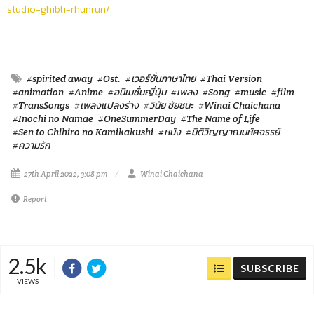
studio-ghibli-rhunrun/
#spirited away
#Ost.
#เวอร์ชั่นภาษาไทย
#Thai Version
#animation
#Anime
#อนิเมชั่นญี่ปุ่น
#เพลง
#Song
#music
#film
#TransSongs
#เพลงแปลงร่าง
#วินัย ชัยชนะ
#Winai Chaichana
#Inochi no Namae
#OneSummerDay
#The Name of Life
#Sen to Chihiro no Kamikakushi
#หนัง
#มิติวิญญาณมหัศจรรย์
#ความรัก
27th April 2022, 3:08 pm
Winai Chaichana
Report
2.5k
SUBSCRIBE
VIEWS