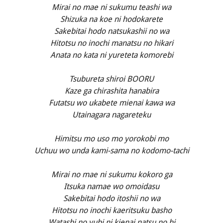
Mirai no mae ni sukumu teashi wa
Shizuka na koe ni hodokarete
Sakebitai hodo natsukashii no wa
Hitotsu no inochi manatsu no hikari
Anata no kata ni yureteta komorebi
Tsubureta shiroi BOORU
Kaze ga chirashita hanabira
Futatsu wo ukabete mienai kawa wa
Utainagara nagareteku
Himitsu mo uso mo yorokobi mo
Uchuu wo unda kami-sama no kodomo-tachi
Mirai no mae ni sukumu kokoro ga
Itsuka namae wo omoidasu
Sakebitai hodo itoshii no wa
Hitotsu no inochi kaeritsuku basho
Watashi no yubi ni kienai natsu no hi