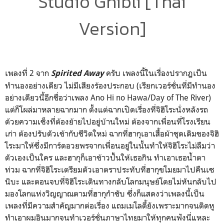
Studio Ghibli [Thai
Version]
เพลงที่ 2 จาก
ครับ เพลงนี้ในเรื่องปรากฏเป็น
Spirited Away
ทำนองอย่างเดียว ไม่มีเสียงร้องประกอบ (เรียกเวอร์ชั่นที่มีทำนอง
อย่างเดียวนี้อีกชื่อว่าเพลง Ano Hi no Hawa/Day of The River)
แต่ก็โผล่มาหลายฉากมาก ตั้งแต่ฉากเปิดเรื่องที่จิฮิโระนั่งหลังรถ
ด้วยความเซ็งที่ต้องย้ายไปอยู่บ้านใหม่ ต้องจากเพื่อนที่โรงเรียน
เก่า ต้องปรับตัวเข้ากับชีวิตใหม่ ฉากที่ฮากุเอาเสื้อผ้าชุดเดิมของจิฮิ
โระมาให้ซึ่งมีการ์ดอวยพรจากเพื่อนอยู่ในนั้นทำให้จิฮิโระไม่ลืมว่า
ตัวเองเป็นใคร และฮากุก็เอาข้าวปั้นให้เธอกิน ทำเอาเธอน้ำตา
ท่วม ฉากที่จิฮิโระเตรียมตัวเอาตราประทับที่ฮากุขโมยมาไปคืนเซ
นิบะ และตอนจบที่จิฮิโระเดินทางกลับโลกมนุษย์โดยไม่หันกลับไป
มองโลกแห่งวิญญาณตามที่ฮากุกำชับ ซึ่งก็แสดงว่าเพลงนี้เป็น
เพลงที่มีความสำคัญมากต่อเรื่อง แถมเมโลดี้ยังเพราะมากจนติดหู
ทำเอาผมอินมากจนทำเวอร์ชั่นภาษาไทยมาให้ทุกคนฟังนี่แหละ