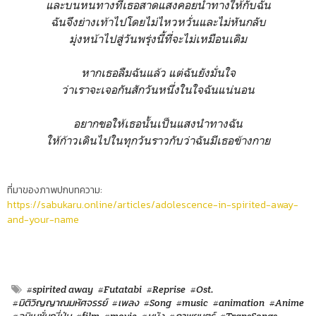
และบนหนทางที่เธอสาดแสงคอยนำทางให้กับฉัน
ฉันจึงย่างเท้าไปโดยไม่ไหวหวั่นและไม่หันกลับ
มุ่งหน้าไปสู่วันพรุ่งนี้ที่จะไม่เหมือนเดิม
หากเธอลืมฉันแล้ว แต่ฉันยังมั่นใจ
ว่าเราจะเจอกันสักวันหนึ่งในใจฉันแน่นอน
อยากขอให้เธอนั้นเป็นแสงนำทางฉัน
ให้ก้าวเดินไปในทุกวันราวกับว่าฉันมีเธอข้างกาย
ที่มาของภาพปกบทความ:
https://sabukaru.online/articles/adolescence-in-spirited-away-
and-your-name
#spirited away
#Futatabi
#Reprise
#Ost.
#มิติวิญญาณมหัศจรรย์
#เพลง
#Song
#music
#animation
#Anime