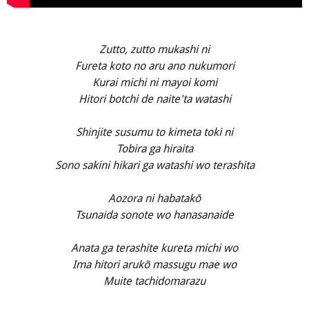
Zutto, zutto mukashi ni
Fureta koto no aru ano nukumori
Kurai michi ni mayoi komi
Hitori botchi de naite'
ta watashi
Shinjite susumu to kimeta toki ni
Tobira ga hiraita
Sono sakini hikari ga watashi wo terashita
Aozora ni habatakō
Tsunaida sonote wo hanasanaide
Anata ga terashite kureta michi wo
Ima hitori arukō massugu mae wo
Muite tachidomarazu