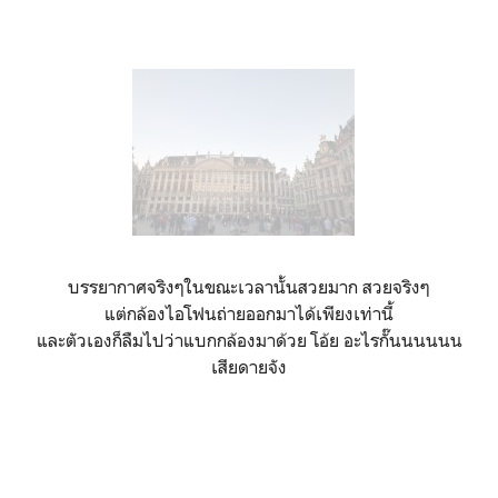
Grand-Place เสียที และก็เจอเจ๊น้ำที่หอบเอาหนังสือเรียนมานั่ง
อ่านฆ่าเวลาด้วย
(กูไม่ได้ขยัน แต่กูอ่านไม่ทันละสาสสสส - เสียง
คร่ำครวญจากมิตรสหายนักเรียนนอกท่านหนึ่ง)
แม้ว่าพระอาทิตย์
จะเริ่มโบกมือลาลับขอบฟ้าไปแล้ว แต่ก็ยังคงทิ้งแสงสีส้มอ่อน
กระทบตึกไว้ให้เราได้เก็บภาพอยู่
บรรยากาศจริงๆในขณะเวลานั้นสวยมาก สวยจริงๆ