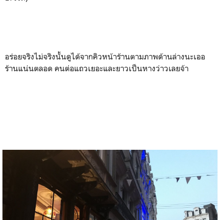
หลังจากเดินวนเวียนถ่ายรูปจนอิ่มใจจนพระอาทิตย์ลาลับขอบฟ้า
เรียบร้อย เจ๊น้ำก็พาเราเดินไปที่ร้าน
ซึ่งเป็นร้าน
Fin de Siècle
อาหารตำรับเบลเยี่ยมขนานแท้ การันตีความอร่อยโดยอาจารย์ของ
เจ๊น้ำเองว่าเด็ดจริ๊ง คนส่วนใหญ่ที่มากินก็เป็นชาวเมืองบรัสเซล
และประเทศใกล้เคียงนั่นแหละ นักท่องเที่ยวไม่ค่อยรู้จักกันเท่าไร
(แน่ล่ะ หากคุณผู้อ่านได้คลิกเข้ามา ก็ได้รู้แล้วว่าไปบรัสเซลแล้วกิน
อะไรดี)
อร่อยจริงไม่จริงนั้นดูได้จากคิวหน้าร้านตามภาพด้านล่างนะเออ
ร้านแน่นตลอด คนต่อแถวเยอะและยาวเป็นหางว่าวเลยจ้า