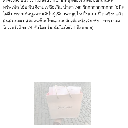
และเมื่อมาถึงเบลเยี่ยมแล้วก็ต้องนึกถึงช็อกโกแลต
และช็อกโกลแลตที่ดีงามเป็นหนึ่งในดวงใจสำหรับเรานั้นคือ
ช็อกโกแลตจากเบลเยี่ยมนะจ๊ะ (ใครใคร่ชอบของสวิสก็ชอบไป แต่
ใจข้าพเจ้านั้นเทให้เมืองระฆังดังเพราะคนตี ระฆังดีคือเบลเยี่ยม
เด้อ ฉะนั้นเราก็ไม่พลาดที่จะซื้อช็อกโกแลตจากร้าน
ชื่อ
Neuhaus
ดังงงงงง อันที่เราโปรดปรานมากที่สุดของเราคือช็อกโกแลต
ทรัฟเฟิล โอ้ย มันดีงามเหลือเกิน น้ำตาไหล รักกกกกกกกกกก (อนึ่ง
ได้สืบทราบข้อมูลจากเจ๊น้ำผู้เชี่ยวชาญยุโรปในแถบนี้ว่าจริงๆแล้ว
มันมีเดอะเบสต์ออฟช็อกโกแลตอยู่อีกเมืองนึงเว้ย ซึ่ง... การมาเล
โอเวอร์เพียง 24 ชั่วโมงนั้น ฉันไม่ได้ไป ฮือออออ)