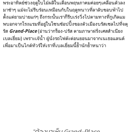
พระอาทิตย์ช่วงฤดูใบไม้ผลิในเดือนพฤษภาคมค่อยๆเคลื่อนตัวลง
มาช้าๆ แม้จะไม่รีบร้อนเหมือนกับในฤดูหนาวที่ลาลับขอบฟ้าไป
ตั้งแต่ยามบ่ายแก่ๆ ถึงกระนั้นเราก็รีบเร่งวิ่งไปตามทางที่กูเกิลแม
พบอกจากโรงแรมที่อยู่ในโซนช้อปปิ้งของตัวเมืองบรัสเซลไปที่จตุ
รัส
(อ่านว่ากร็อง-ปรัส ตามภาษาฝรั่งเศสสำเนียง
Grand-Place
เบลเยี่ยม) เพราะเจ๊น้ำ ผู้นั่งรถไฟต๊ะต่อนยอนมาจากเนเธอแลนด์
เพื่อมาเป็นไกด์ทัวร์ให้เราที่เบลเยี่ยมนี้ย้ำนักย้ำหนาว่า
"ต้องมาเห็น Grand-Place