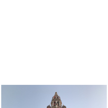
แต่กล้องไอโฟนถ่ายออกมาได้เพียงเท่านี้
และตัวเองก็ลืมไปว่าแบกกล้องมาด้วย โอ้ย อะไรกั๊นนนนนน
เสียดายจัง