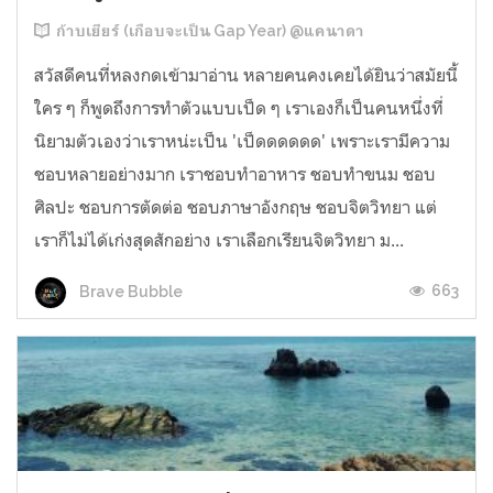
ก้าบเยียร์ (เกือบจะเป็น Gap Year) @แคนาดา
สวัสดีคนที่หลงกดเข้ามาอ่าน หลายคนคงเคยได้ยินว่าสมัยนี้
ใคร ๆ ก็พูดถึงการทำตัวแบบเป็ด ๆ เราเองก็เป็นคนหนึ่งที่
นิยามตัวเองว่าเราหน่ะเป็น 'เป็ดดดดดด' เพราะเรามีความ
ชอบหลายอย่างมาก เราชอบทำอาหาร ชอบทำขนม ชอบ
ศิลปะ ชอบการตัดต่อ ชอบภาษาอังกฤษ ชอบจิตวิทยา แต่
เราก็ไม่ได้เก่งสุดสักอย่าง เราเลือกเรียนจิตวิทยา ม...
663
Brave Bubble