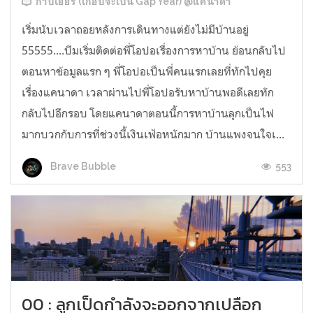
ก้าบเยียร์ (เกือบจะเป็น Gap Year) @แคนาดา
เริ่มนับเวลาถอยหลังการเดินทางแต่ยังไม่มีบ้านอยู่
55555....บีมเริ่มติดต่อพี่โอปอเรื่องการหาบ้าน ย้อนกลับไป
ตอนหาข้อมูลแรก ๆ พี่โอปอเป็นพี่คนแรกเลยที่ทักไปคุย
เรื่องแคนาดา เวลาผ่านไปพี่โอปอรับหาบ้านพอดีเลยทัก
กลับไปอีกรอบ โดยแคนาดาตอนนี้การหาบ้านลุกเป็นไฟ
มากบวกกับการที่ช่วงนี้เงินเฟ้อหนักมาก บ้านแพงจนใจเ...
553
Brave Bubble
00 : ลูกเป็ดกำลังจะออกจากเปลือก