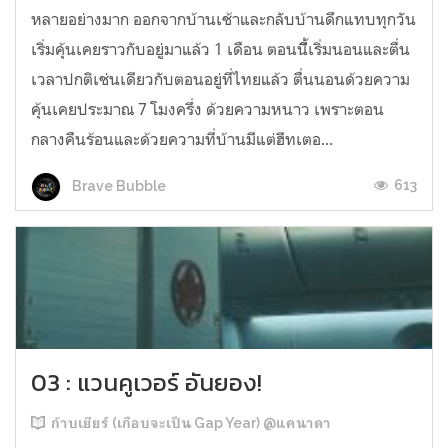
หลายอย่างมาก ออกจากบ้านเช้าและกลับบ้านดึกแทบทุกวัน
เริ่มคุ้นเคยราวกับอยู่มาแล้ว 1 เดือน ตอนนีี้เริ่มนอนและตื่น
เวลาปกติเช่นเดียวกับตอนอยู่ที่ไทยแล้ว ตื่นนอนด้วยความ
คุ้นเคยประมาณ 7 โมงครึ่ง ด้วยความหนาว เพราะตอน
กลางคืนร้อนและด้วยความที่บ้านมีแต่ฮีทเตอ...
613
Brave Bubble
03 : แวนคูเวอร์ อันยอง!
ก้าบเยียร์ (เกือบจะเป็น Gap Year) @แคนาดา