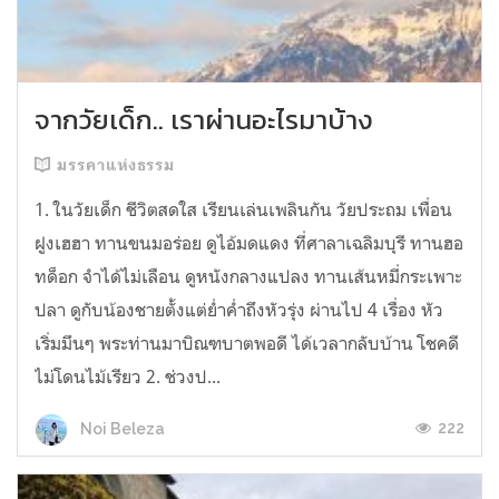
จากวัยเด็ก.. เราผ่านอะไรมาบ้าง
มรรคาแห่งธรรม
1. ในวัยเด็ก ชีวิตสดใส เรียนเล่นเพลินกัน วัยประถม เพื่อน
ฝูงเฮฮา ทานขนมอร่อย ดูไอ้มดแดง ที่ศาลาเฉลิมบุรี ทานฮอ
ทด็อก จำได้ไม่เลือน ดูหนังกลางแปลง ทานเส้นหมี่กระเพาะ
ปลา ดูกับน้องชายตั้งแต่ย่ำค่ำถึงหัวรุ่ง ผ่านไป 4 เรื่อง หัว
เริ่มมึนๆ พระท่านมาบิณฑบาตพอดี ได้เวลากลับบ้าน โชคดี
ไม่โดนไม้เรียว 2. ช่วงป...
222
Noi Beleza