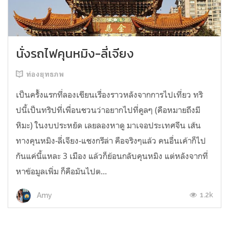
นั่งรถไฟคุนหมิง-ลี่เจียง
ท่องยุทธภพ
เป็นครัั้งแรกที่ลองเขียนเรื่องราวหลังจากการไปเที่ยว ทริ
ปนี้เป็นทริปที่เพื่อนชวนว่าอยากไปที่คูลๆ (คือหมายถึงมี
หิมะ) ในงบประหยัด เลยลองหาดู มาเจอประเทศจีน เส้น
ทางคุนหมิง-ลี่เจียง-แชงกรีล่า คือจริงๆแล้ว คนอื่นเค้าก็ไป
กันแค่นี้แหละ 3 เมือง แล้วก็ย้อนกลับคุนหมิง แต่หลังจากที่
หาข้อมูลเพิ่ม ก็คือมันไปต...
1.2k
Amy