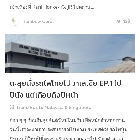
เข้าเที่ยงที่ Kani Honke- นั่ง JR ไปสถาน...
328
Rainbow Coral
ตะลุยนั่งรถไฟไทยไปมาเลเซีย EP.1 ไป
ปีนัง แต่เกือบถึงปีหน้า
Train/Bus to Malaysia & Singapore
ก๊อก ๆ ๆ ก่อนอื่นสุขสันต์วันปีใหม่กับเพื่อนนักอ่านทุกท่าน
วันนี้เราจะมาเล่าประสบการณ์ไปต่างประเทศด้วยรถไฟปู๊น
ปู๊นนน ปีใหม่ปีนี้ครอบครัวเราอยากออกไปเที่ยวต่างแดน