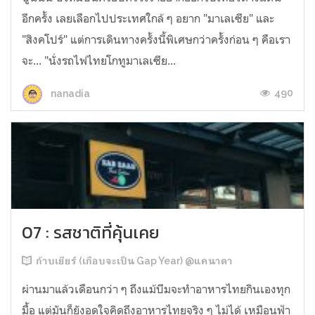
อีกครั้ง เลยเลือกไปประเทศใกล้ ๆ อยาก "มาเลเซีย" และ
"สิงคโปร์" แต่การเดินทางครั้งนี้พิเศษกว่าครั้งก่อน ๆ คือเรา
จะ... "นั่งรถไฟไทยโกทูมาเลเซีย...
490
nanadia
07 : รสชาติที่คุ้นเคย
ก้าบเยียร์ (เกือบจะเป็น Gap Year) @แคนาดา
ผ่านมาแล้วเดือนกว่า ๆ ถึงแม้บีมจะทำอาหารไทยกินเองทุก
มื้อ แต่มันก็ยังอดใจคิดถึงอาหารไทยจริง ๆ ไม่ได้ เหมือนฟ้า