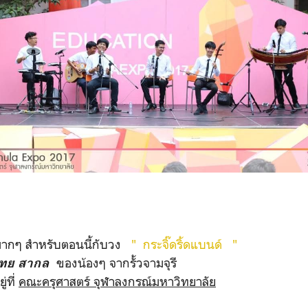
จมากๆ สำหรับตอนนี้กับวง
" กระจิ๊ดริ้ดแบนด์ "
ของน้องๆ จากรั้วจามจุรี
 ไทย สากล
่ที่
คณะครุศาสตร์ จุฬาลงกรณ์มหาวิทยาลัย