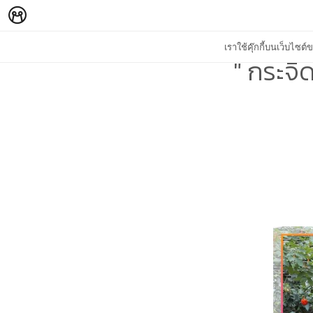
เราใช้คุ๊กกี้บนเว็บไซ
" กระจิ๊