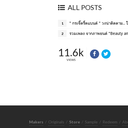
ALL POSTS
" กระจิ๊ดริ้ดแบนด์ " วงน่าติดตาม.. 
1
รวมเพลง จากภาพยนต์ "Beauty an
2
11.6k
VIEWS
Makers
/
Originals
/
Store
/
Sample
/
Redeem
/
Ab