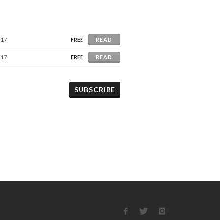
017
FREE
READ
017
FREE
READ
SUBSCRIBE