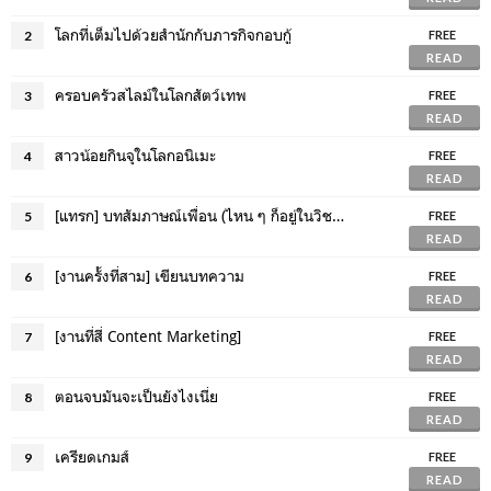
โลกที่เต็มไปด้วยสำนักกับภารกิจกอบกู้
2
FREE
READ
ครอบครัวสไลม์ในโลกสัตว์เทพ
3
FREE
READ
สาวน้อยกินจุในโลกอนิเมะ
4
FREE
READ
[แทรก] บทสัมภาษณ์เพื่อน (ไหน ๆ ก็อยู่ในวิชาเดียวกันจับรวมซะเลย)
5
FREE
READ
[งานครั้งที่สาม] เขียนบทความ
6
FREE
READ
[งานที่สี่ Content Marketing]
7
FREE
READ
ตอนจบมันจะเป็นยังไงเนี่ย
8
FREE
READ
เครียดเกมส์
9
FREE
READ