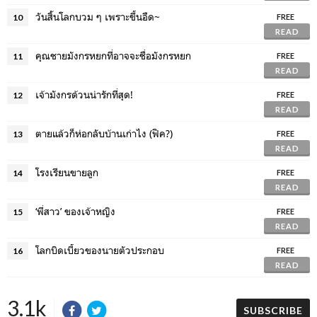
วันสิ้นโลกบวม ๆ เพราะขึ้นอืด~
10
FREE
READ
คุณชายมังกรหยกที่อาจจะชื่อมังกรหยก
11
FREE
READ
เจ้ามังกรด้วนน่ารักที่สุด!
12
FREE
READ
ตายแล้วก็ห่อกลับบ้านเก่าไง (ฟิค?)
13
FREE
READ
โรงเรียนขายลูก
14
FREE
READ
‘พี่สาว’ ของเจ้าหญิง
15
FREE
READ
โลกบิดเบี้ยวของนายตัวประกอบ
16
FREE
READ
3.1k
SUBSCRIBE