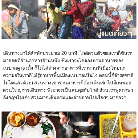
เดินทางมาได้สักพักประมาณ 20 นาที ไกด์ส่วนตัวของเราก็ขับรถ
มาจอดที่ร้านอาหารร้านหนึ่ง ซึ่งเราจะได้ลองทานอาหารของ
เนปาลดู (ละมั้ง ก็ไม่ได้ต่างจากอาหารที่เราทานที่เมืองไทยนะ
ความจริงเราก็ไม่รู้อาหารพื้นเมืองเนปาลเป็นไง ตอนนี้ก็จำรสชาติ
ไมไ่ด้แล้วด้วย) ส่วนทางเข้าร้านอาหารก็ต้องเดินเข้าไปอีกหน่อย
ส่วนใหญ่การเดินทาง พี่เขาจะเป็นคนคุยกับไกด์ ส่วนเราพูดภาษา
อังกฤษไม่เก่ง ส่วนมากเดินตามและถ่ายภาพไปเรื่อยๆ มากกว่า