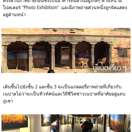
ตรงส่วนภาพถ่ายก่อนซึ่งเป็นอาคารที่มีสวนอยู่ใกล้ๆ ด้านหน้ามี
โปสเตอร์ "Photo Exhibition" และมีภาพถ่ายส่วนหนึ่งถูกจัดแสดง
อยู่ด้านหน้า
เดินขึ้นไปยังชั้น 2 และชั้น 3 จะเป็นแกลลอรี่ภาพถ่ายที่เกี่ยวกับ
เนปาลไม่ว่าจะเป็นทิวทัศน์และวิถีชีวิตชาวเนปาลที่อาศัยอยู่แถบ
ภูเขา