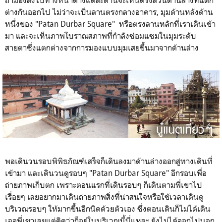
ต่างกันออกไป ไม่ว่าจะเป็นลานตรงกลางอาคาร, มุมด้านหลังด้าน
หนึ่งของ "Patan Durbar Square" หรือตรงลานหลักที่เราเดินเข้า
มา และจะเห็นภาพโบราณสภาพที่กำลังซ่อมแซมในมุมระดับ
สายตาซึ่งแตกต่างจากการมองแบบมุมเสยขึ้นมาจากด้านล่าง
พอเดินวนรอบพิพิธภัณฑ์เสร็จก็เดินลงมาด้านล่างออกสู่ทางเดินที่
เข้ามา และเดินวนดูรอบๆ "Patan Durbar Square" อีกรอบเพื่อ
ถ่ายภาพเก็บตก เพราะตอนแรกที่เดินรอบๆ ก็เดินตามพี่เขาไป
เรื่อยๆ เลยอยากมาเดินถ่ายภาพสิ่งที่น่าสนใจหรือใช้เวลาเดินดู
บริเวณรอบๆ ให้มากขึ้นอีกนิดด้วยตัวเอง ซึ่งตอนเดินก็ไม่ได้เดิน
เจอพี่เขาเลยแต่คิดว่าก็อยู่ในบริเวณนี้นี่แหละ ยังไม่ได้ออกไปนอก