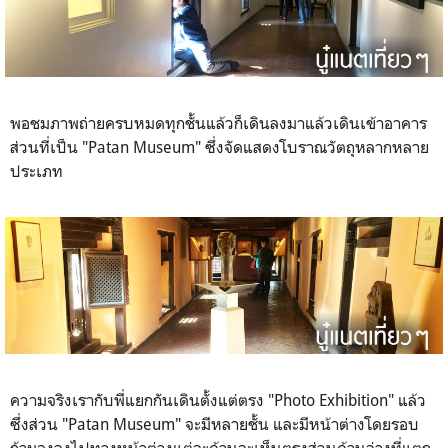
พอชมภาพถ่ายครบหมดทุกชั้นแล้วก็เดินลงมาแล้วเดินเข้าอาคาร
ส่วนที่เป็น "Patan Museum" ซึ่งจัดแสดงโบราณวัตถุหลากหลาย
ประเภท
ความจริงเรากับพี่แยกกันเดินตั้งแต่ตรง "Photo Exhibition" แล้ว
ซึ่งส่วน "Patan Museum" จะมีหลายชั้น และมีหน้าต่างโดยรอบ
ถ้ามองลงไปทางหน้าต่างแต่ละด้านจะเห็นตรงส่วนด้านล่างที่แตก