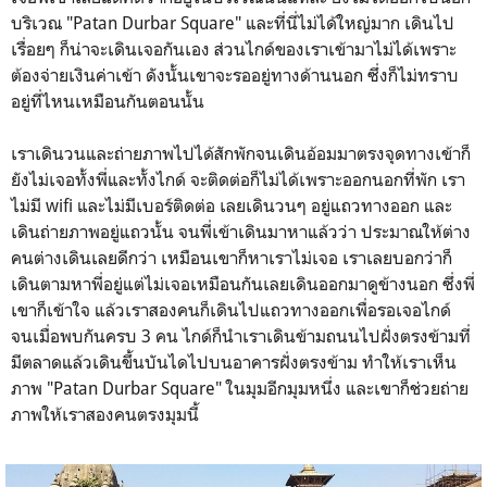
บริเวณ "Patan Durbar Square" และที่นี่ไม่ได้ใหญ่มาก เดินไป
เรื่อยๆ ก็น่าจะเดินเจอกันเอง ส่วนไกด์ของเราเข้ามาไม่ได้เพราะ
ต้องจ่ายเงินค่าเข้า ดังนั้นเขาจะรออยู่ทางด้านนอก ซึ่งก็ไม่ทราบ
อยู่ที่ไหนเหมือนกันตอนนั้น
เราเดินวนและถ่ายภาพไปได้สักพักจนเดินอ้อมมาตรงจุดทางเข้าก็
ยังไม่เจอทั้งพี่และทั้งไกด์ จะติดต่อก็ไม่ได้เพราะออกนอกที่พัก เรา
ไม่มี wifi และไม่มีเบอร์ติดต่อ เลยเดินวนๆ อยู่แถวทางออก และ
เดินถ่ายภาพอยู่แถวนั้น จนพี่เข้าเดินมาหาแล้วว่า ประมาณให้ต่าง
คนต่างเดินเลยดีกว่า เหมือนเขาก็หาเราไม่เจอ เราเลยบอกว่าก็
เดินตามหาพี่อยู่แต่ไม่เจอเหมือนกันเลยเดินออกมาดูข้างนอก ซึ่งพี่
เขาก็เข้าใจ แล้วเราสองคนก็เดินไปแถวทางออกเพื่อรอเจอไกด์
จนเมื่อพบกันครบ 3 คน ไกด์ก็นำเราเดินข้ามถนนไปฝั่งตรงข้ามที่
มีตลาดแล้วเดินขึ้นบันไดไปบนอาคารฝั่งตรงข้าม ทำให้เราเห็น
ภาพ "Patan Durbar Square" ในมุมอีกมุมหนึ่ง และเขาก็ช่วยถ่าย
ภาพให้เราสองคนตรงมุมนี้