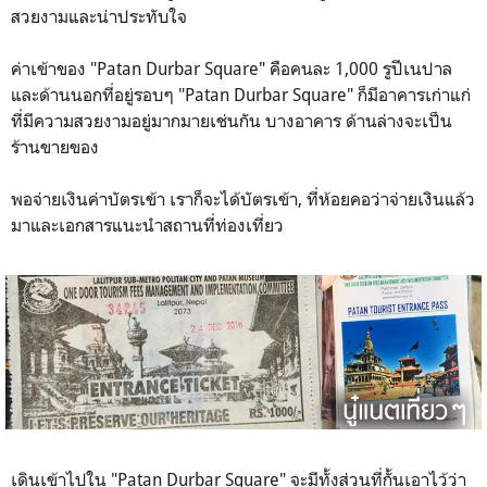
สวยงามและน่าประทับใจ
ค่าเข้าของ "Patan Durbar Square" คือคนละ 1,000 รูปีเนปาล
และด้านนอกที่อยู่รอบๆ "Patan Durbar Square" ก็มีอาคารเก่าแก่
ที่มีความสวยงามอยู่มากมายเช่นกัน บางอาคาร ด้านล่างจะเป็น
ร้านขายของ
พอจ่ายเงินค่าบัตรเข้า เราก็จะได้บัตรเข้า, ที่ห้อยคอว่าจ่ายเงินแล้ว
มาและเอกสารแนะนำสถานที่ท่องเที่ยว
เดินเข้าไปใน "Patan Durbar Square" จะมีทั้งส่วนที่กั้นเอาไว้ว่า