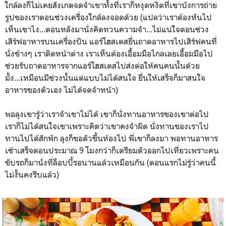
ใกล้ลงก็ไม่เคยสังเกตจดจำเขาทั้งที่เราก็หงุดหงิดที่เขาบังการถ่าย
รูปของเราตอนช่วงเครื่องใกล้ลงจอดด้วย (แปลว่าเราต้องหันไป
เห็นเขาไง...ตอนหลังมานั่งคิดทวนความจำ...ไม่แน่ใจตอนช่วง
เสิร์ฟอาหารบนเครื่องบิน แอร์โฮสเตสยื่นถาดอาหารไปเสิร์ฟคนที่
นั่งข้างๆ เราติดหน้าต่าง เราเห็นต้องเอื้อมมือไกลเลยเอื้อมมือไป
ช่วยรับถาดอาหารจากแอร์โฮสเตสไปส่งต่อให้คนคนนั้นด้วย
มั้ง...เหมือนมีช่วงนั้นแต่แบบไม่ได้สนใจ ยื่นให้เสร็จก็มาสนใจ
อาหารของตัวเอง ไม่ได้จดจำหน้า)
พอลุงเขารู้ว่าเราจำเขาไม่ได้ เขาก็นั่งทานอาหารของเขาต่อไป
เราก็ไม่ได้สนใจเขาเพราะคิดว่าเขาคงจำผิด นั่งทานของเราไป
ทานไปได้สักพัก ลุงก็ขอตัวขึ้นห้องไป พี่เขาก็ลงมา พอทานอาหาร
เช้าเสร็จตอนประมาณ 9 โมงกว่าก็เตรียมตัวออกไปเที่ยวเพราะคน
ขับรถก็มานั่งที่ล็อบบี้รอนานแล้วเหมือนกัน (ตอนแรกไม่รู้ว่าคนนี้
ไม่งั้นคงรีบแล้ว)