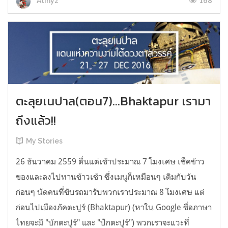
168
Atinyz
ตะลุยเนปาล(ตอน7)...Bhaktapur เรามา
ถึงแล้ว!!
My Stories
26 ธันวาคม 2559 ตื่นแต่เช้าประมาณ 7 โมงเศษ เช็คข้าว
ของและลงไปทานข้าวเช้า ซึ่งเมนูก็เหมือนๆ เดิมกับวัน
ก่อนๆ นัดคนที่ขับรถมารับพวกเราประมาณ 8 โมงเศษ แต่
ก่อนไปเมืองภัคตะปูร์ (Bhaktapur) (หาใน Google ชื่อภาษา
ไทยจะมี "บักตะปูร์" และ "ปักตะปูร์") พวกเราจะแวะที่