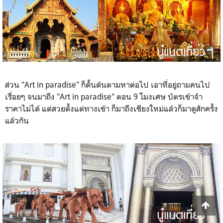
ส่วน "Art in paradise" ก็ดั้นด้นตามหาต่อไป เอาที่อยู่ถามคนไป
เรื่อยๆ จนมาถึง "Art in paradise" ตอน 9 โมงเศษ บัตรเข้าจำ
ราคาไม่ได้ แต่สวยตั้งแต่ทางเข้า ก็มาถึงเชียงใหม่แล้วก็มาดูสักครั้ง
แล้วกัน