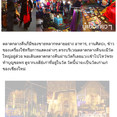
ตลาดกลางคืนก็มีของขายหลากหลายอย่าง อาหาร, งานศิลปะ, ข้าว
ของเครื่องใช้หรือการแสดงต่างๆ ตรงบริเวณตลาดกลางคืนจะมีวัด
ใหญ่อยู่ด้วย พอเดินตลาดกลางคืนผ่านวัดก็เลยแวะเข้าไปไหว้พระ
ทำบุญขอพร ดูจากเจดีย์เก่าที่อยู่ในวัด วัดนี้น่าจะเป็นวัดเก่าแก่
ของเชียงใหม่