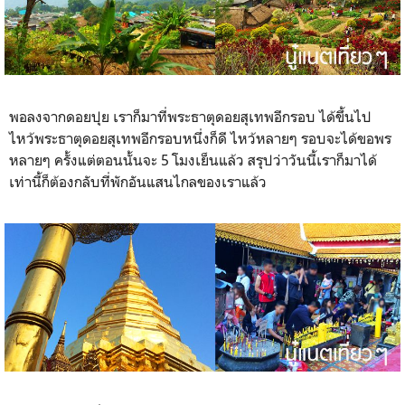
พอลงจากดอยปุย เราก็มาที่พระธาตุดอยสุเทพอีกรอบ ได้ขึ้นไป
ไหว้พระธาตุดอยสุเทพอีกรอบหนึ่งก็ดี ไหว้หลายๆ รอบจะได้ขอพร
หลายๆ ครั้งแต่ตอนนั้นจะ 5 โมงเย็นแล้ว สรุปว่าวันนี้เราก็มาได้
เท่านี้ก็ต้องกลับที่พักอันแสนไกลของเราแล้ว