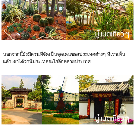
นอกจากนี้ยังมีส่วนที่จัดเป็นจุดเด่นของประเทศต่างๆ ที่เราเห็น
แล้วเดาได้ว่านี่ประเทศอะไรอีกหลายประเทศ