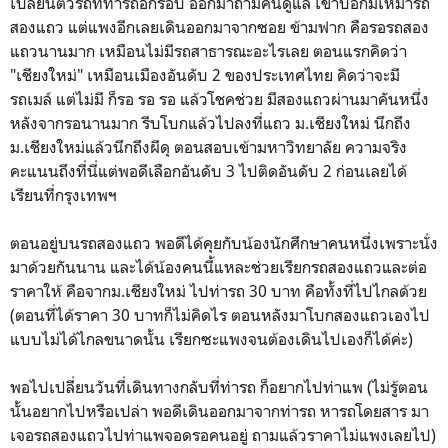
เปลี่ยนตั๋วรถที่ท่ารถอีกรอบ ออกมาถามคนดูแล เขาบอกมีเหมารถ
สองแถว แต่แพงอีกเลยเดินออกมาจากซอย ข้ามฟาก คือรอรถสอง
แถวนานมาก เหมือนไม่มีรถสาธารณะอะไรเลย ตอนแรกคิดว่า
"เชียงใหม่" เหมือนเมืองอันดับ 2 ของประเทศไทย คิดว่าจะมี
รถเมล์ แต่ไม่มี ก็รอ รอ รอ แล้วโชคช่วย มีสองแถวผ่านมาคันหนึ่ง
หลังจากรอนานมาก รีบโบกแล้วไปลงที่แถว ม.เชียงใหม่ นึกถึง
ม.เชียงใหม่แล้วนึกถึงผีดุ ตอนสอบเข้ามหาวิทยาลัย ความจริง
คะแนนถึงที่นี่แต่พอดีเลือกอันดับ 3 ไปติดอันดับ 2 ก่อนเลยได้
เรียนที่กรุงเทพฯ
ตอนอยู่บนรถสองแถว พอดีได้คุยกับน้องนักศึกษาคนหนึ่งเพราะนั่ง
มาด้วยกันนาน และได้น้องคนนี้แหละช่วยเรียกรถสองแถวและต่อ
ราคาให้ คือจากม.เชียงใหม่ ไปท่ารถ 30 บาท คือทั้งที่ไปไกลด้วย
(ตอนที่ได้ราคา 30 บาทก็ไม่คิดไร ตอนหลังมาโบกสองแถวเองไป
แบบไม่ได้ไกลขนาดนั้น เรียกซะแพงจนต้องเดินไปเองก็ได้ค่ะ)
พอไปเปลี่ยนวันที่เดินทางกลับที่ท่ารถ ก็อยากไปท่าแพ (ไม่รู้ตอน
นั้นอยากไปหรือเปล่า พอดีเดินออกมาจากท่ารถ หารถโดยสาร มา
เจอรถสองแถวไปท่าแพจอดรอคนอยู่ ถามแล้วราคาไม่แพงเลยไป)