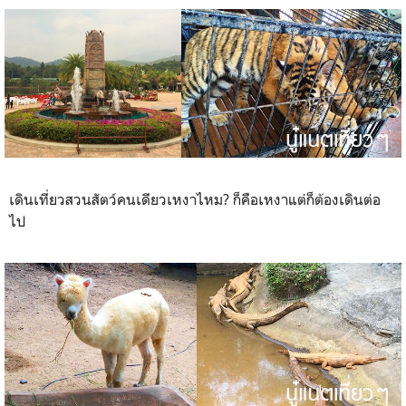
เดินเที่ยวสวนสัตว์คนเดียวเหงาไหม? ก็คือเหงาแต่ก็ต้องเดินต่อ
ไป