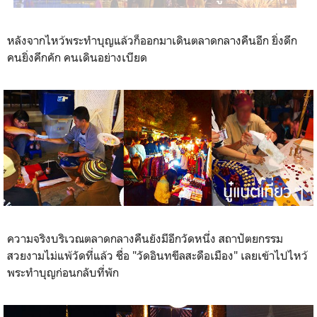
หลังจากไหว้พระทำบุญแล้วก็ออกมาเดินตลาดกลางคืนอีก ยิ่งดึก
คนยิ่งคึกคัก คนเดินอย่างเบียด
ความจริงบริเวณตลาดกลางคืนยังมีอีกวัดหนึ่ง สถาปัตยกรรม
สวยงามไม่แพ้วัดที่แล้ว ชื่อ "วัดอินทขีลสะดือเมือง" เลยเข้าไปไหว้
พระทำบุญก่อนกลับที่พัก