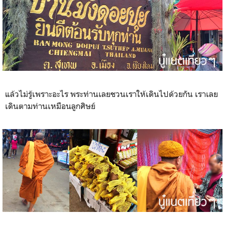
แล้วไม่รู้เพราะอะไร พระท่านเลยชวนเราให้เดินไปด้วยกัน เราเลย
เดินตามท่านเหมือนลูกศิษย์