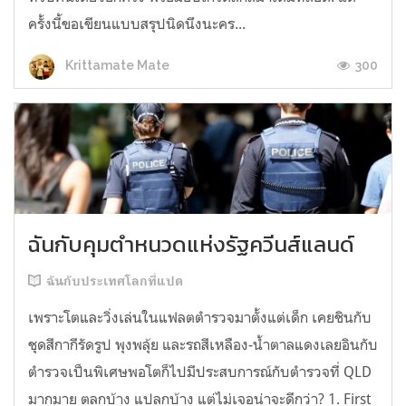
ครั้งนี้ขอเขียนแบบสรุปนิดนึงนะคร...
300
Krittamate Mate
ฉันกับคุมตำหนวดแห่งรัฐควีนส์แลนด์
ฉันกับประเทศโลกที่แปด
เพราะโตและวิ่งเล่นในแฟลตตำรวจมาตั้งแต่เด็ก เคยชินกับ
ชุดสีกากีรัดรูป พุงพลุ้ย และรถสีเหลือง-น้ำตาลแดงเลยอินกับ
ตำรวจเป็นพิเศษพอโตก็ไปมีประสบการณ์กับตำรวจที่ QLD
มากมาย ตลกบ้าง แปลกบ้าง แต่ไม่เจอน่าจะดีกว่า? 1. First