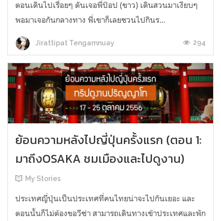
ตอนเดินไปเรื่อยๆ ดันเจอพี่ป๊อป (ขาว) เดินสวนมาเงียบๆ
พอมาเจอกันกลางทาง พี่เขาก็เลยชวนไปกินร...
294
Jirattipat Tengamnuay
ย้อนความหลังไปญี่ปุ่นครั้งแรก (ตอน 1:
มาถึงOSAKA ชมเมืองและไปดูงาน)
My Stories
ประเทศญี่ปุ่นเป็นประเทศที่คนไทยน่าจะไปกันเยอะ และ
ตอนนั้นก็ไม่ต้องขอวีซ่า สามารถเดินทางเข้าประเทศและพัก