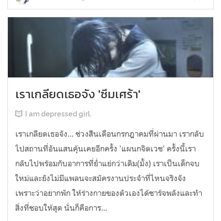
เราเกลียดเธอจัง 'ซึมเศร้า'
I am depressed girl.
เราเกลียดเธอจัง... ช่วงส้ินเดือนกรกฎาคมที่ผ่านมา เรากลับ
ไปสถานที่อันแสนคุ้นเคยอีกครั้ง 'แผนกจิตเวช' ครั้งนี้เรา
กลับไปพร้อมกับอาการที่ย่ำแย่กว่าเดิม(มั้ง) เราเป็นเด็กจบ
ใหม่และยังไม่มีแพลนจะสมัครงานประจำที่ไหนจริงจัง
เพราะว่าอยากพัก ให้ร่างกายของตัวเองได้ชาร์จพลังและทำ
สิ่งที่ชอบให้สุด นั่นก็คือการ...