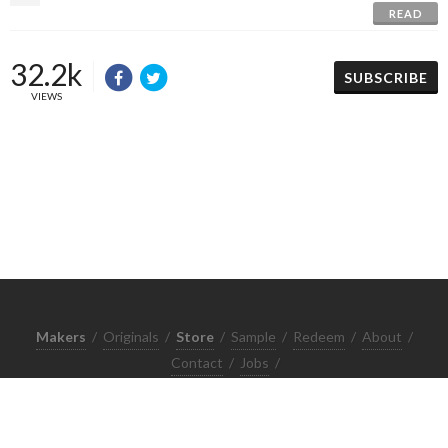
READ
32.2k
SUBSCRIBE
VIEWS
Makers
/
Originals
/
Store
/
Sample
/
Redeem
/
About
/
Contact
/
Jobs
/
Copyrights © 2015 All Rights Reserved by Minimore
ภาพและเนื้อหาในเว็บไซต์นี้เป็นงานมีลิขสิทธิ์ ห้ามทำซ้ำหรือดัดแปลง