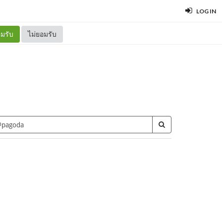
LOG IN
มรับ
ไม่ยอมรับ