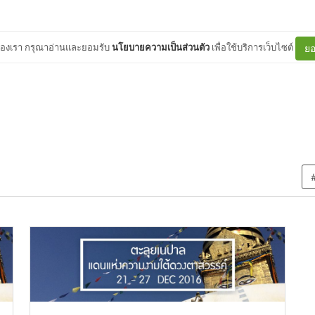
ต์ของเรา กรุณาอ่านและยอมรับ
นโยบายความเป็นส่วนตัว
เพื่อใช้บริการเว็บไซต์
ยอ