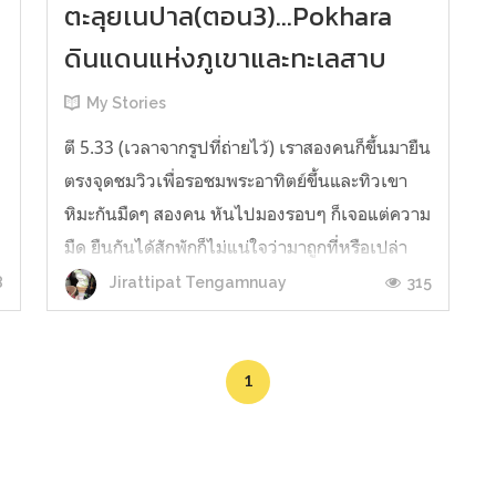
ตะลุยเนปาล(ตอน3)...Pokhara
ดินแดนแห่งภูเขาและทะเลสาบ
My Stories
ตี 5.33 (เวลาจากรูปที่ถ่ายไว้) เราสองคนก็ขึ้นมายืน
ตรงจุดชมวิวเพื่อรอชมพระอาทิตย์ขึ้นและทิวเขา
หิมะกันมืดๆ สองคน หันไปมองรอบๆ ก็เจอแต่ความ
มืด ยืนกันได้สักพักก็ไม่แน่ใจว่ามาถูกที่หรือเปล่า
เพราะยืนกันอยู่สองคนจริงๆ ไม่มีนักท่องเที่ยวคน
8
315
Jirattipat Tengamnuay
อื่นมาอีกเลยสักคน ยืนกันได้ 2 - 3 นาทีก็ตัดสินใจ
พากันเดินลงมาข้างล่...
1