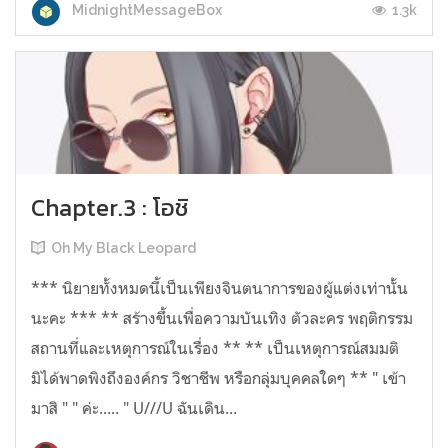
1.3k
MidnightMessageBox
Chapter.3 : โอชิ
Oh My Black Leopard
*** นิยายทั้งหมดนี้เป็นเพียงจินตนาการของผู้แต่งเท่านั้น
นะคะ *** ** สร้างขึ้นเพื่อความบันเทิง ตัวละคร พฤติกรรม
สถานที่และเหตุการณ์ในเรื่อง ** ** เป็นเหตุการณ์สมมติ
มิได้พาดพิงถึงองค์กร วิชาชีพ หรือกลุ่มบุคคลใดๆ ** " เข้า
มาสิ " " ค่ะ..... " U///U ฉันเดิน...