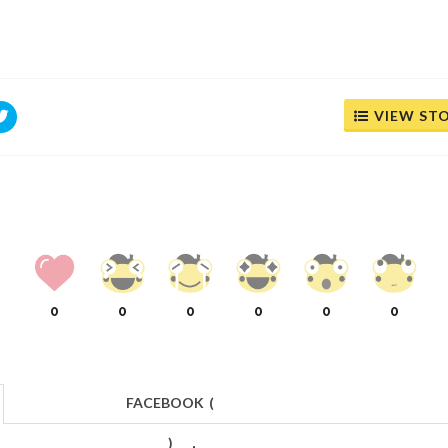
VIEW ST
0
0
0
0
0
0
FACEBOOK
(
)