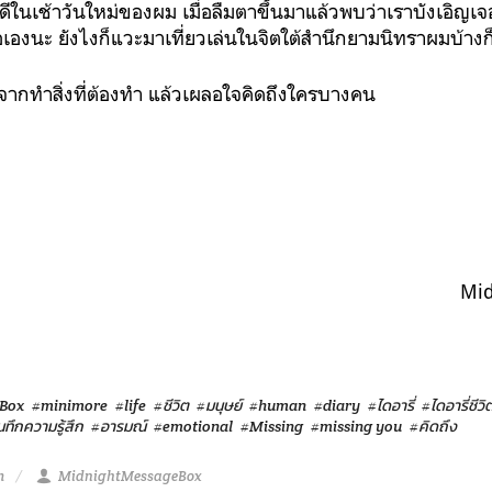
ินดีในเช้าวันใหม่ของผม เมื่อลืมตาขึ้นมาแล้วพบว่าเราบังเอิญเ
เองนะ ยังไงก็แวะมาเที่ยวเล่นในจิตใต้สำนึกยามนิทราผมบ้างก
กจากทำสิ่งที่ต้องทำ แล้วเผลอใจคิดถึงใครบางคน
Mi
Box
#minimore
#life
#ชีวิต
#มนุษย์
#human
#diary
#ไดอารี่
#ไดอารี่ชีวิ
นทึกความรู้สึก
#อารมณ์
#emotional
#Missing
#missing you
#คิดถึง
m
MidnightMessageBox