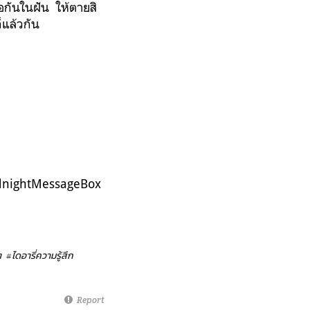
จอกันในฝัน ให้ตายสิ
็แล้วกัน
dnightMessageBox
ต
#ไดอารี่ความรู้สึก
Report