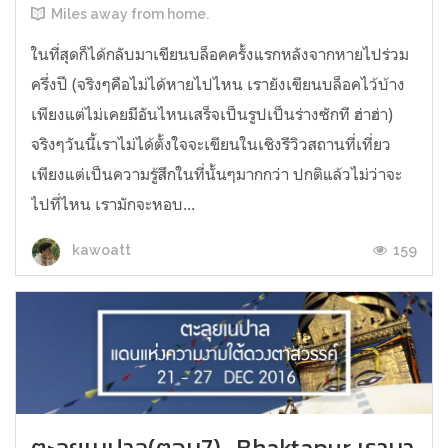
Miles away from home.
ในที่สุดก็ได้กลับมาเขียนบล็อคครั้งแรกหลังจากหายไปร่วม
ครึ่งปี (จริงๆคือไม่ได้หายไปไหน เรายังเขียนบล็อคไว้บ้าง
เพียงแต่ไม่เคยมีอันไหนเสร็จเป็นรูปเป็นร่างซักที ฮ่าฮ่า)
จริงๆวันนี้เราไม่ได้ตั้งใจจะเขียนในเชิงรีวิวสถานที่เที่ยว
เพียงแต่เป็นความรู้สึกในที่นั้นๆมากกว่า ปกติแล้วไม่ว่าจะ
ไปที่ไหน เรามักจะหอบ...
159
kawoatt
ตะลุยเนปาล(ตอน7)...Bhaktapur เรามา