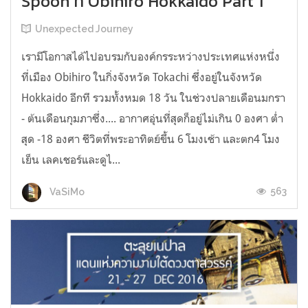
Spoon ที่ Obihiro Hokkaido Part 1
Unexpected Journey
เรามีโอกาสได้ไปอบรมกับองค์กรระหว่างประเทศแห่งหนึ่ง
ที่เมือง Obihiro ในกิ่งจังหวัด Tokachi ซึ่งอยู่ในจังหวัด
Hokkaido อีกที รวมทั้งหมด 18 วัน ในช่วงปลายเดือนมกรา
- ต้นเดือนกุมภาซึ่ง.... อากาศอุ่นที่สุดก็อยู่ไม่เกิน 0 องศา ต่ำ
สุด -18 องศา ชีวิตที่พระอาทิตย์ขึ้น 6 โมงเช้า และตก4 โมง
เย็น เลคเชอร์และดูไ...
563
VaSiMo