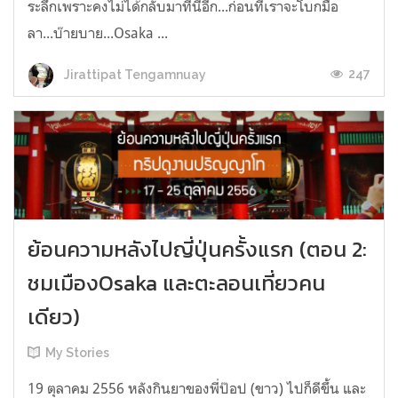
ระลึกเพราะคงไม่ได้กลับมาที่นี่อีก...ก่อนที่เราจะโบกมือ
ลา...บ๊ายบาย...Osaka ...
247
Jirattipat Tengamnuay
ย้อนความหลังไปญี่ปุ่นครั้งแรก (ตอน 2:
ชมเมืองOsaka และตะลอนเที่ยวคน
เดียว)
My Stories
19 ตุลาคม 2556 หลังกินยาของพี่ป๊อป (ขาว) ไปก็ดีขึ้น และ