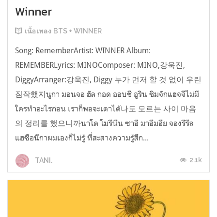
Winner
เนื้อเพลง BTS + WINNER
Song: RememberArtist: WINNER Album:
REMEMBERLyrics: MINOComposer: MINO,강욱진,
DiggyArranger:강욱진, Diggy 누가 먼저 할 것 없이 우린
짐작했지นูกา มอนจอ ฮัล กอด ออบชี อูริน ชิมจักแฮจจีไม่มี
ใครทำอะไรก่อน เราก็พอจะเดาได้나도 모르는 사이 마음
의 정리를 했으니까นาโด โมรึนึน ซาอี มาอึมอึย จองรีรึล
แฮซือนีกาผมเองก็ไม่รู้ ที่สะสางความรู้สึก...
2.1k
TANI.