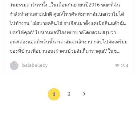
วันธรรมดาวันหนึ่ง...ในเดือนกันยายนปี2016 ขณะที่ฉัน
กำลังทำงานตามปกติ คุณVโทรศัพท์มาหาฉันบอกว่าไม่ได้
ไปทำงาน ไม่สบายคลื่นไส้ อาเจียนมาตั้งแต่เมื่อคืนแล้วฉัน
บอกให้คุณV ไปหาหมอที่โรงพยาบาลโดยด่วน สรุปว่า
คุณVต้องแอดมิทวันนั้น กว่าฉันจะเลิกงาน กลับไปจัดเตรียม
ของที่บ้านเพื่อมานอนเฝ้าคนป่วยฉันก็มาหาคุณV ในช...
104
balabelleby
1
2