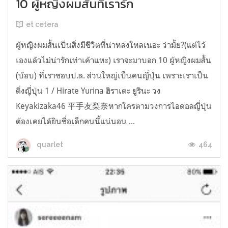
10 ผู้หญิงผมสั้นที่เรารัก
et cetera
ผู้หญิงผมสั้นเป็นสิ่งมีชีวิตที่น่าหลงใหลเนอะ ว่ามั้ย?(แต่ไว้
เองแล้วไม่น่ารักเท่าเค้าแหะ) เราจะมาบอก 10 ผู้หญิงผมสั้น
(บ๊อบ) ที่เราชอบป.ล. ส่วนใหญ่เป็นคนญี่ปุ่น เพราะเราเป็น
ติ่งญี่ปุ่น 1 / Hirate Yurina ฮิราเตะ ยูรินะ วง
Keyakizaka46 平手友梨奈หากใครตามวงการไอดอลญี่ปุ่น
ต้องเคยได้ยินชื่อเด็กคนนี้แน่นอน ...
464
quarlet