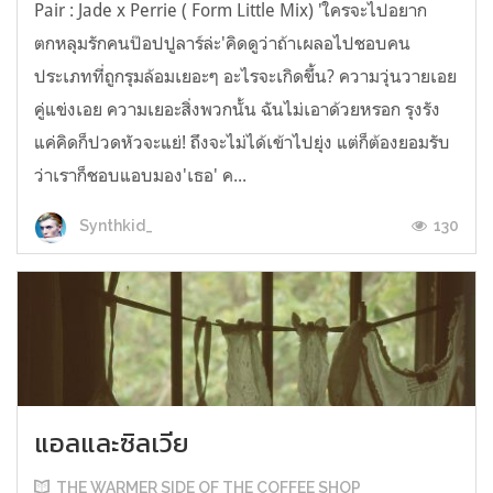
Pair : Jade x Perrie ( Form Little Mix) 'ใครจะไปอยาก
ตกหลุมรักคนป๊อปปูลาร์ล่ะ'คิดดูว่าถ้าเผลอไปชอบคน
ประเภทที่ถูกรุมล้อมเยอะๆ อะไรจะเกิดขึ้น? ความวุ่นวายเอย
คู่แข่งเอย ความเยอะสิ่งพวกนั้น ฉันไม่เอาด้วยหรอก รุงรัง
แค่คิดก็ปวดหัวจะแย่! ถึงจะไม่ได้เข้าไปยุ่ง แต่ก็ต้องยอมรับ
ว่าเราก็ชอบแอบมอง'เธอ' ค...
130
Synthkid_
แอลและซิลเวีย
THE WARMER SIDE OF THE COFFEE SHOP