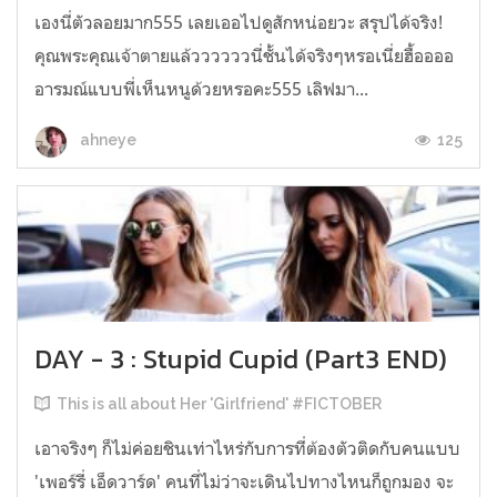
เองนี่ตัวลอยมาก555 เลยเออไปดูสักหน่อยวะ สรุปได้จริง!
คุณพระคุณเจ้าตายแล้ววววววนี่ชั้นได้จริงๆหรอเนี่ยฮื้ออออ
อารมณ์แบบพี่เห็นหนูด้วยหรอคะ555 เลิฟมา...
125
ahneye
DAY - 3 : Stupid Cupid (Part3 END)
This is all about Her 'Girlfriend' #FICTOBER
เอาจริงๆ ก็ไม่ค่อยชินเท่าไหร่กับการที่ต้องตัวติดกับคนแบบ
'เพอร์รี่ เอ็ดวาร์ด' คนที่ไม่ว่าจะเดินไปทางไหนก็ถูกมอง จะ