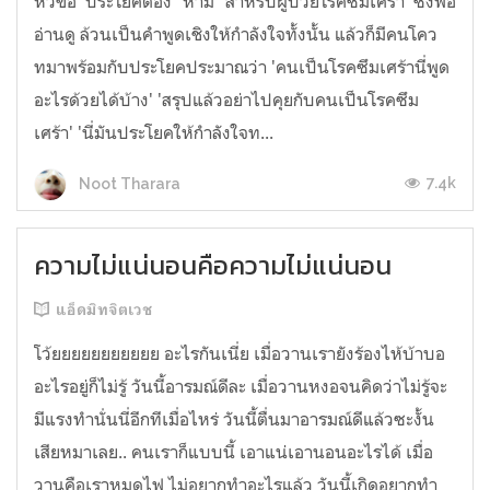
หัวข้อ 'ประโยคต้อง "ห้าม" สำหรับผู้ป่วยโรคซึมเศร้า' ซึ่งพอ
อ่านดู ล้วนเป็นคำพูดเชิงให้กำลังใจทั้งนั้น แล้วก็มีคนโคว
ทมาพร้อมกับประโยคประมาณว่า 'คนเป็นโรคซึมเศร้านี่พูด
อะไรด้วยได้บ้าง' 'สรุปแล้วอย่าไปคุยกับคนเป็นโรคซึม
เศร้า' 'นี่มันประโยคให้กำลังใจท...
7.4k
Noot Tharara
ความไม่แน่นอนคือความไม่แน่นอน
แอ็ดมิทจิตเวช
โว้ยยยยยยยยยยย อะไรกันเนี่ย เมื่อวานเรายังร้องไห้บ้าบอ
อะไรอยู่ก็ไม่รู้ วันนี้อารมณ์ดีละ เมื่อวานหงอจนคิดว่าไม่รู้จะ
มีแรงทำนั่นนี่อีกทีเมื่อไหร่ วันนี้ตื่นมาอารมณ์ดีแล้วซะงั้น
เสียหมาเลย.. คนเราก็แบบนี้ เอาแน่เอานอนอะไรได้ เมื่อ
วานคือเราหมดไฟ ไม่อยากทำอะไรแล้ว วันนี้เกิดอยากทำ