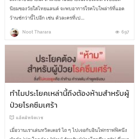
นิยมของวัยใสไทยแลนด์ จะพบอาการโรคไบโพล่าร์ที่แอด
ว๊านซ์กว่านี้ไปอีก เช่น ตัวละครที่เป...
697
Noot Tharara
ทำไมประโยคเหล่านี้ถึงต้องห้ามสำหรับผู้
ป่วยโรคซึมเศร้า
แอ็ดมิทจิตเวช
เมื่อวานเราเล่นทวิตเตอร์ ไถ ๆ ไปเจอกับอินโฟกราฟฟิคนึง