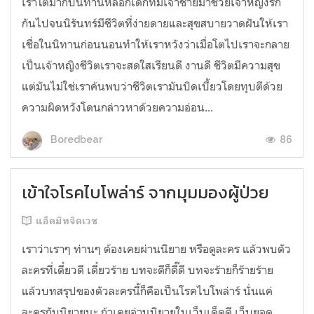
เราโตมากับนิทานหลอกเด็กที่มีเจ้าชายมาช่วยเจ้าหญิงรัก
กันไปจนนิรันทร์มีชีวิตที่ง่ายดายและสุขสบายวาดฝันให้เรา
เชื่อในนิทานก่อนนอนทำให้เราหวังว่าเมื่อโตไปเราจะกลาย
เป็นเจ้าหญิงชีวิตเราจะสดใสเรียนดี งานดี ชีวิตมีความสุข
แต่มันไม่ใช่เราค้นพบว่าชีวิตเรามันบิดเบี้ยวโดยทุบตีด้วย
ความผิดหวังโดนกล่าวหาด้วยความอ่อน...
86
Boredbear
เข้าใจโรคไบโพล่าร์ จากมุมมองผู้ป่วย
แอ็ดมิทจิตเวช
เราว่าเราๆ ท่านๆ ต้องเคยผ่านนิยาย หรือดูละคร แล้วพบตัว
ละครที่เดี๋ยวดี เดี๋ยวร้าย บทจะดีก็ดี๊ดี บทจะร้ายก็ร๊ายร้าย
แล้วบทสรุปของตัวละครนี้ก็คือเป็นโรคไบโพล่าร์ นั่นแค่
ละครกับนิยายนะ ถ้าเคยอ่านนิยายในเว็บเด็ดดี เว็บยอด