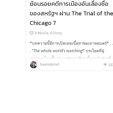
ย้อนรอยคดีการเมืองอันเลื่องชื่อ
ของสหรัฐฯ ผ่าน The Trial of th
Chicago 7
A Movie, A Story
*บทความนี้มีการเปิดเผยเนื้อหาของภาพยนตร์* . 
. “The whole world’s watching!” ประโยคที่ผู้
ชุมนุมตะโกนขึ้นอย่างพร้อมเพรียงเบื้องหน้าศาลที่
33
baeixxknat
จะพิจารณาคดีเอาผิดแกนนําการ ชุมนุมต่อต้าน
สงครามเวียดนามหรือคดี "Chicago 7"เพื่อย้ำเตือน
ให้ศาลตัดสินคดีนี้อย่างยุติธรรม เนื่องจากในขณะนี้
ทั้งโลกกําลังจับตามองคดีนี...