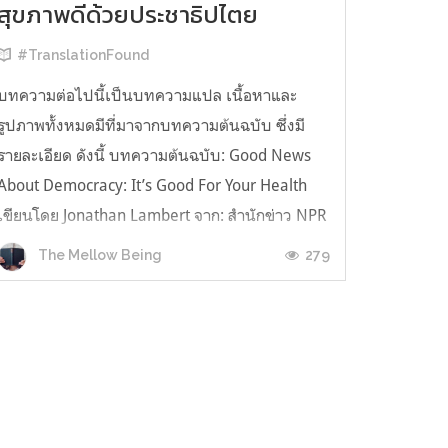
สุขภาพดีด้วยประชาธิปไตย
#TranslationFound
บทความต่อไปนี้เป็นบทความแปล เนื้อหาและ
รูปภาพทั้งหมดมีที่มาจากบทความต้นฉบับ ซึ่งมี
รายละเอียด ดังนี้ บทความต้นฉบับ: Good News
About Democracy: It’s Good For Your Health
เขียนโดย Jonathan Lambert จาก: สำนักข่าว NPR
(National Public Radio) เผยแพร่เมื่อวันที่: 4
279
The Mellow Being
กรกฎาคม 2562 [กลุ่มหญิงชาวปากีสถานกรูเ...