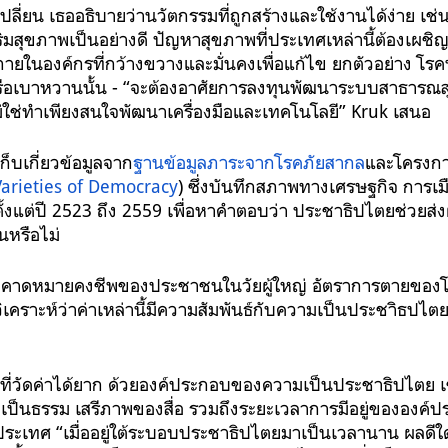
ลี่ยน เธออธิบายว่านวัตกรรมที่ถูกสร้างและใช้งานได้ง่าย เช่
ริมสุขภาพเป็นอย่างดี ปัญหาสุขภาพที่ประเทศเหล่านี้ต้องเผชิ
ภายในองค์กรที่กว้างขวางและมั่นคงเพื่อแก้ไข ยกตัวอย่าง โ
รือเบาหวานนั้น - “จะต้องอาศัยการลงทุนพัฒนาระบบสาธารณส
ม่ใช่ทำเพียงสนใจพัฒนาเครื่องมือและเทคโนโลยี” Kruk เสนอ
็บเกี่ยวข้อมูลจาก
ฐานข้อมูลภาระจากโรคภัยสากล
และโครงก
Varieties of Democracy
) ซึ่งบันทึกสภาพทางเศรษฐกิจ การเ
ั้งแต่ปี 2523 ถึง 2559 เพื่อหาคำตอบว่า ประชาธิปไตยช่วย
้นหรือไม่
่าคาดหมายคงชีพของประชาชนในวัยผู้ใหญ่ อัตราการตายขอ
วิเคราะห์ว่าค่าเหล่านี้มีความสัมพันธ์กับความเป็นประชาิธปไตย
งที่วัดค่าได้ยาก ด้วยองค์ประกอบของความเป็นประชาธิปไตย เ
และเป็นธรรม เสรีภาพของสื่อ รวมถึงระยะเวลาการมีอยู่ขององค์ป
ระเทศ “เมื่ออยู่ใต้ระบอบประชาธิปไตยมาเป็นเวลานาน ผลดีใด