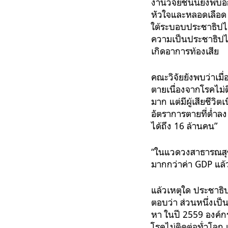
งานวิจัยชิ้นนี้ยัง
หัวใจและหลอดเลือด อ
ใต้ระบอบประชาธิปไต
ความเป็นประชาธิปไต
เกิดอาการท้องเสีย
คณะวิจัยยังพบว่าเม
ตายเนื่องจากโรคไม่
มาก แต่มีผู้เสียชีว
อัตราการตายที่ต่ำลง
ได้ถึง 16 ล้านคน”
“ในแวดวงสาธารณสุข 
มากกว่าค่า GDP แล้ว
แล้วเหตุใด ประชาธิป
ตอบว่า ส่วนหนึ่งเป็
หา ในปี 2559 องค์กร
โรคไม่ติดต่อทั่วโลก