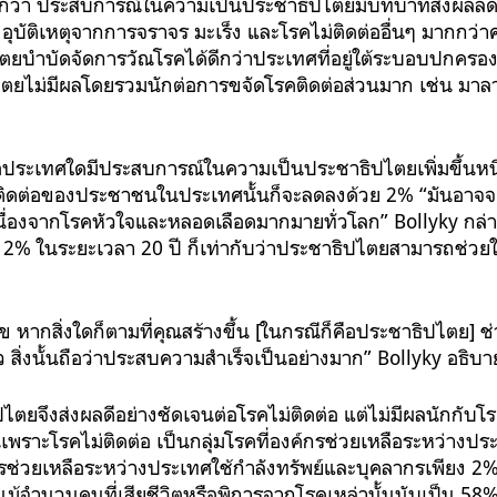
พบอีกว่า ประสบการณ์ในความเป็นประชาธิปไตยมีบทบาทส่งผลล
ุบัติเหตุจากการจราจร มะเร็ง และโรคไม่ติดต่ออื่นๆ มากกว่าค่
ยบำบัดจัดการวัณโรคได้ดีกว่าประเทศที่อยู่ใต้ระบอบปกครองอ
ยไม่มีผลโดยรวมนักต่อการขจัดโรคติดต่อส่วนมาก เช่น มาลาเรี
ื่อประเทศใดมีประสบการณ์ในความเป็นประชาธิปไตยเพิ่มขึ้นหน
ติดต่อของประชาชนในประเทศนั้นก็จะลดลงด้วย 2% “มันอาจจะฟั
ิตเนื่องจากโรคหัวใจและหลอดเลือดมากมายทั่วโลก” Bollyky กล่
 2% ในระยะเวลา 20 ปี ก็เท่ากับว่าประชาธิปไตยสามารถช่วยให
หากสิ่งใดก็ตามที่คุณสร้างขึ้น [ในกรณีก็คือประชาธิปไตย] ช่
 สิ่งนั้นถือว่าประสบความสำเร็จเป็นอย่างมาก” Bollyky อธิบา
ไตยจึงส่งผลดีอย่างชัดเจนต่อโรคไม่ติดต่อ แต่ไม่มีผลนักกับโร
นเพราะโรคไม่ติดต่อ เป็นกลุ่มโรคที่องค์กรช่วยเหลือระหว่างประ
ช่วยเหลือระหว่างประเทศใช้กำลังทรัพย์และบุคลากรเพียง 2% เ
 แม้จำนวนคนที่เสียชีวิตหรือพิการจากโรคเหล่านั้นนับเป็น 58% 