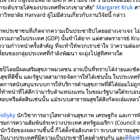
ระดับรายได้ของประเทศที่พวกเขาอาศัย”
Margaret Kruk
ศา
ทยาลัย Harvard ผู้ไม่มีส่วนเกี่ยวกับงานวิจัยนี้ กล่าว
พประชาชนที่เกิดจากความเป็นประชาธิปไตยอย่างเจาะจง ไม่คำ
รวมภายในประเทศ (GDP) นั้นทำได้ยาก แต่ศาสตราจารย์ Kruk 
งความก้าวหน้าครั้งสำคัญ ที่จะทำให้พวกเราเข้าใจ ว่าความต้
่ยนของกลุ่มประเทศที่กำลังพัฒนา จะมุ่งไปสู่ทิศทางใด
าธปิไตยมีผลเสริมสุขภาพมวลชน อาจเป็นที่ทราบได้ง่ายและชั
ขที่ดีขึ้น และรัฐบาลสามารถจัดการให้ได้เช่นนั้น ในประเทศท
ัดการสนับสนุนระบบการให้บริการด้านสุขภาพที่ดีได้ย่อมไม่ถู
ี่ทำหน้าที่ได้ดีกว่ามารับตำแหน่งแทน ในขณะรัฐบาลใต้ระบอบ
สอบหรือตัดสินเช่นนั้น แม้ระบบสาธารณสุขใต้สังกัดจะล้มเหลวใ
ollyky
นักวิชาการอาวุโสทางด้านสุขภาพ เศรษฐกิจ และการ
มการความสัมพันธ์ระหว่างประเทศ สหรัฐอเมริกา (Council 
นักวิจัยของผลงานชิ้นนี้ ก็ได้ตั้งข้อสังเกตว่า ระบบสาธารณสุ
ในบางประเทศที่มีความเป็นประชาธิไตยต่ำเช่นกัน และ
ตีพิมพ