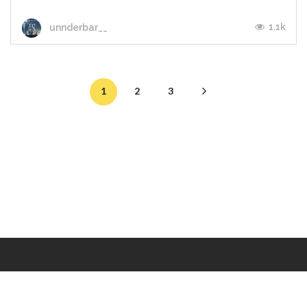
1.1k
unnderbar__
1
2
3
Makers
/
Originals
/
Store
/
Sample
/
Redeem
/
About
/
Contact
/
Jobs
/