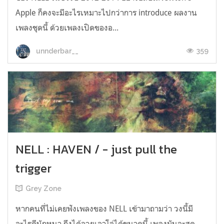
Apple ก็คงจะมีอะไรเหมาะไปกว่าการ introduce ผลงาน
เพลงชุดนี้ ด้วยเพลงเปิดของอ...
359
unnderbar__
NELL : HAVEN / - just pull the
trigger
Grey Zone
หากคนที่ไม่เคยฟังเพลงของ NELL เข้ามาถามว่า วงนี้มี
อะไรดีนักหนา ถึงได้อวยเอาโล่ได้ขนาดนี้ เพลงมันจะสุด