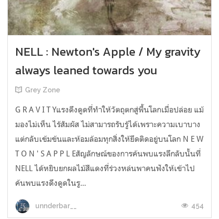
NELL : Newton's Apple / My gravity
always leaned towards you
Grey Zone
G R A V I T Yแรงดึงดูดที่ทำให้วัตถุตกสู่พื้นโลกเมื่อปล่อย แม้
มองไม่เห็น ไร้สัมผัส ไม่สามารถรับรู้ได้เพราะความเบาบาง
แต่กลับเข้มข้นและห้อมล้อมทุกสิ่งให้ยึดติดอยู่บนโลก N E W
T O N ' S A P P L Eสัญลักษณ์ของการค้นพบแรงลึกลับนั้นที่
NELL ได้หยิบยกผลไม้สีแดงที่ร่วงหล่นพาคนฟังให้เข้าไป
ค้นพบแรงดึงดูดในรู...
454
unnderbar__