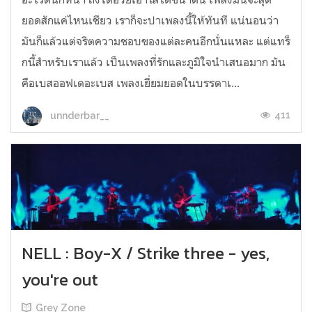
ยอดสักแค่ไหนเชียว เราก็จะปาเพลงนี้ให้ทันที แน่นอนว่า
มันก็แล้วแต่จริตความชอบของแต่ละคนอีกนั่นแหละ แต่แทร็
กนี้สำหรับเราแล้ว เป็นเพลงที่รักและภูมิใจนำเสนอมาก มัน
คือเบสออฟเดอะเบส เพลงเยี่ยมยอดในบรรดาเ...
411
unnderbar__
NELL : Boy-X / Strike three - yes,
you're out
Grey Zone