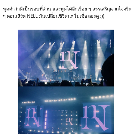
พูดคำว่าดีเป็นรอบที่ล้าน และพูดได้อีกเรื่อย ๆ สรรเสริญจากใจจริง
ๆ คอนเสิร์ต NELL มันเปลี่ยนชีวิตนะ ไม่เชื่อ ลองดู ;))