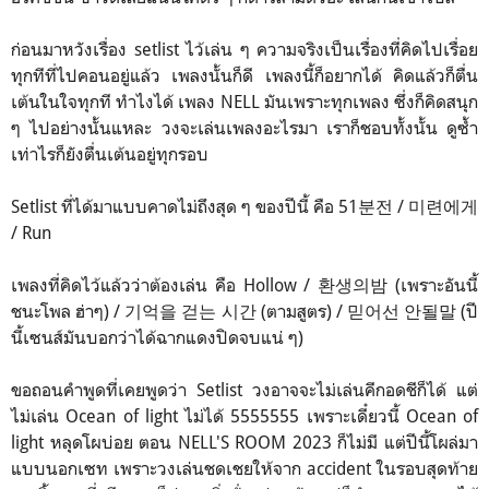
ก่อนมาหวังเรื่อง setlist ไว้เล่น ๆ ความจริงเป็นเรื่องที่คิดไปเรื่อย
ทุกทีที่ไปคอนอยู่แล้ว เพลงนั้นก็ดี เพลงนี้ก็อยากได้ คิดแล้วก็ตื่น
เต้นในใจทุกที ทำไงได้ เพลง NELL มันเพราะทุกเพลง ซึ่งก็คิดสนุก
ๆ ไปอย่างนั้นแหละ วงจะเล่นเพลงอะไรมา เราก็ชอบทั้งนั้น ดูซ้ำ
เท่าไรก็ยังตื่นเต้นอยู่ทุกรอบ
Setlist ที่ได้มาแบบคาดไม่ถึงสุด ๆ ของปีนี้ คือ 51분전 / 미련에게
/ Run
เพลงที่คิดไว้แล้วว่าต้องเล่น คือ Hollow / 환생의밤 (เพราะอันนี้
ชนะโพล ฮ่าๆ) / 기억을 걷는 시간 (ตามสูตร) / 믿어선 안될말 (ปี
นี้เซนส์มันบอกว่าได้ฉากแดงปิดจบแน่ ๆ)
ขอถอนคำพูดที่เคยพูดว่า Setlist วงอาจจะไม่เล่นคีกอดชีก็ได้ แต่
ไม่เล่น Ocean of light ไม่ได้ 5555555 เพราะเดี๋ยวนี้ Ocean of
light หลุดโผบ่อย ตอน NELL'S ROOM 2023 ก็ไม่มี แต่ปีนี้โผล่มา
แบบนอกเซท เพราะวงเล่นชดเชยให้จาก accident ในรอบสุดท้าย