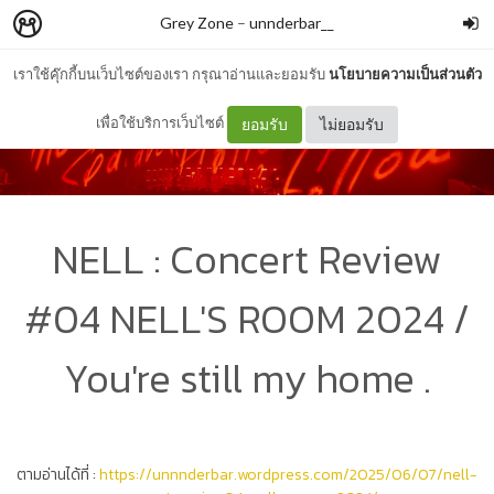
Grey Zone
–
unnderbar__
เราใช้คุ๊กกี้บนเว็บไซต์ของเรา กรุณาอ่านและยอมรับ
นโยบายความเป็นส่วนตัว
เพื่อใช้บริการเว็บไซต์
ยอมรับ
ไม่ยอมรับ
NELL : Concert Review
#04 NELL'S ROOM 2024 /
You're still my home .
ตามอ่านได้ที่ :
https://unnnderbar.wordpress.com/2025/06/07/nell-