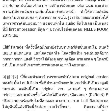
ว่า Home มันโผล่เข้ามา ซาวด์กีตาร์มันแผด เข้ม แน่น และด้วย
ความที่มีการเว้นความเงียบในพาร์ทก่อนหน้า ทำให้ความดังมัน
ปะทะกับเราแบบจัง ๆ ดีมากกกอ่ะ จนไม่รู้จะอธิบายออกมายังไงให้
เกทว่าซาวด์มันแจ่มมาก แจ่มจนทำให้ audio จืดไปเลย เป็นเพลง
ที่มี first impression ดีสุด ๆ ประทับใจตั้งแต่คอน NELL'S ROOM
2019 เลย
Cliff Parade ที่ครั้งนี้คุณโกแทยังรับบทเพอร์คัชชั่นแมนไป ดนตรี
เลยแน่นแตกแตน และโคตรปลุกใจ โคตรฮึกเหิม วงเล่นสดดีมาก
กกกกกกกกก แสงสี วิชวลไม่ต้องพูดถูก ดุเดือด ตาแตกสุด ๆ โคตรบิ
วท์ เป็นเพลงที่เหมาะกับการแสดงสดมาก โคตรสนุก!!!
미련에게 นี่ก็ค่อนข้างแรร์ เพราะวงกลับไปเล่น original version
ของอัลบั้ม Let It Rain ซึ่งที่ผ่านมามักจะหยิบเวอร์ชั่นที่เป็นอะคูสติ
กมาเล่น แต่อันนี้เป็น original ver. แบบแท้ ๆ ก่อนเพลงจะ
release ออกมาด้วยซ้ำ ไลน์โซโล่กีตาร์ของลีแจคยอง (มือกีตาร์) ที่
กรีดออกมาพร้อมกับไฟที่สาดออกมาจาก mirror ball คือเดอะเบส
ได้ดูซีนนี้แล้วชีวิตนี้ยังต้องการอะไรอี๊กกกก คิมจงวานก็ร้อง