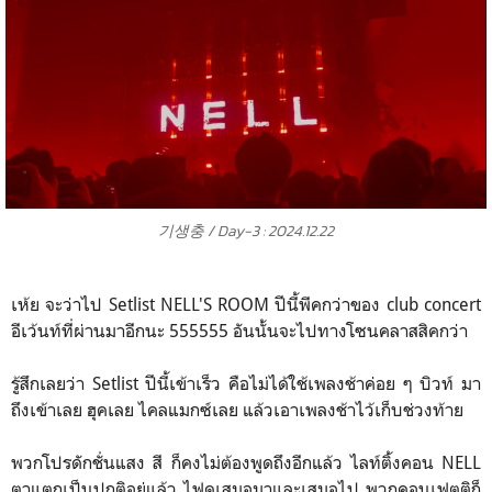
기생충 / Day-3 : 2024.12.22
เห้ย จะว่าไป Setlist NELL'S ROOM ปีนี้พีคกว่าของ club concert
อีเว้นท์ที่ผ่านมาอีกนะ 555555 อันนั้นจะไปทางโซนคลาสสิคกว่า
รู้สึกเลยว่า Setlist ปีนี้เข้าเร็ว คือไม่ได้ใช้เพลงช้าค่อย ๆ บิวท์ มา
ถึงเข้าเลย ฮุคเลย ไคลแมกซ์เลย แล้วเอาเพลงช้าไว้เก็บช่วงท้าย
พวกโปรดักชั่นแสง สี ก็คงไม่ต้องพูดถึงอีกแล้ว ไลท์ติ้งคอน NELL
ตาแตกเป็นปกติอยู่แล้ว ไฟดุเสมอมาและเสมอไป พวกคอนเฟตติก็