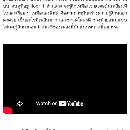
บน ดนดูที่อยู่ floor 1 ด้านล่าง จะรู้สึกเหมือนว่าสเตจมันเคลื่อนที่
ไหลลงเรื่อย ๆ เหมือนลงลิฟต์ คืองานภาพมันสร้างความรู้สึกหลอก
ตาด้วย เป็นอะไรที่เพลินมาก และซาวด์โคตรดี ช่วงท้ายแน่นแบบ
ไม่เคยรู้สึกมาก่อนว่าดนตรีของเพลงนี้มันแน่นขนาดนี้เลยหรอ