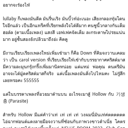
อยากจะร้องไห้
lullaby ก็เพลงมันดีด มันรื่นเริง มันบิ้วท์อ่ะเนอะ เสียงกลองทุ้มโดน
ใจอีกแล้ว เป็นอีกแทร็คที่เรียกพลังใจได้ดีมาก คนชูนิ้วกลางกันเต็ม
ฮอล์ล (ตามเนื้อเพลง) แสงสี เอฟเฟคจัดเต็ม ละกระดาษโปรยแน่น
มาก อยู่ชั้นสองยังปลิวมาถึงอ่ะ คิดดู
มีงานเรียบเรียงเพลงใหม่เพิ่มเข้ามา ก็คือ Down ที่คิมจงวานเคลม
ว่า เป็น carol version ที่เรียบเรียงให้เข้ากับบรรยากาศคริสต์มาส
มีความละมุนกรุ๊งกริ๊งเพิ่มมานิดหน่อย แต่แหม่ พ่อคุณ ดนตรีมัน
อาจจะได้มู้ดคริสต์มาสก็จริง แต่เนื้อเพลงมันดิ่งไปไหมคะ ไม่รู้สึก
เลยหรอคะ 555555
แต่ในบรรดาเพลงที่อวยมาด้านบน อะไรจะมาสู้ Hollow กับ 기생
충 (Parasite)
สำหรับ Hollow มีแต่คำว่าเท่ เท่ เท่ เท่ วงผมนี่มันเท่ค่ตตตตตต
ไอ่ฉากฟอนต์แดงลายมือจงวานที่ซ้อนกับภาพวงขาวดำเนี่ย โคตร