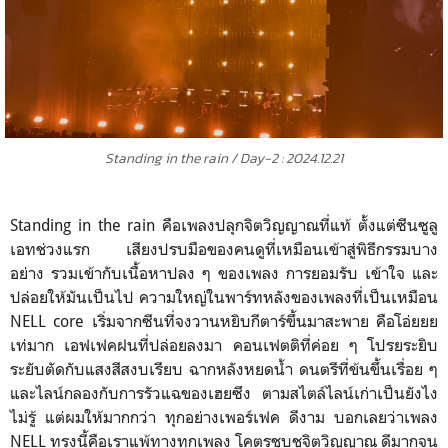
Standing in the rain / Day-2 : 2024.12.21
Standing in the rain คือเพลงปลุกจิตวิญญาณที่แท้ ตั้งแต่ซีนซูลู
เอทช่วงแรก เสียงปรบมือของคนดูที่เหมือนเข้าสู่พิธีกรรมบาง
อย่าง รวมเข้ากับเนื้อหาปลง ๆ ของเพลง การยอมรับ เข้าใจ และ
ปล่อยให้มันเป็นไป ความใหญ่ในพาร์ทหลังของเพลงที่เป็นเหมือน
NELL core เริ่มจากซีนที่จงวานหยิบกีตาร์ขึ้นมาสะพาย คือโอ่ยยย
เท่มาก เอฟเฟคฝนที่ปล่อยลงมา คอนเฟตติที่ค่อย ๆ โปรยระยิบ
ระยับตัดกับแสงสีสงบเรียบ ฉากหลังหยดน้ำ ดนตรีที่ข้นขึ้นเรื่อย ๆ
และไลน์กลองกับการรัวแฉของเฮยซึง ตามสไตล์ไลน์เก่าเป็นยังไง
ไม่รู้ แต่ผมให้มากกว่า ทุกอย่างเพอร์เฟค ดีงาม บอกเลยว่าเพลง
NELL ทรงนี้คือเราแพ้ทางทุกเพลง โคตรชุบชูจิตวิญญาณ ดีมากจน