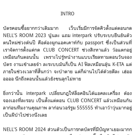
INTRO
บัตรคอนซื้อยากกว่าเดิมมาก เว็บเริ่มมีการจัดคิวตั้งแต่ตอนกด
NELL'S ROOM 2023 นู้นละ แถม interpark ปรับระบบยืนยันตัว
ตนใหม่ช่วงต้นปี คือต้องผูกแอคเคาท์กับ passport ซึ่งเป็นส่วนที่
เราจัดการตั้งแต่กด CLUB CONCERT ช่วงสิงหาแล้ว ว้อแตกอยู่
เหมือนกันตอนนั้น เพราะไปรู้หน้างานแบบเรียลทามตอนวันจอง
บัตร งานเข้าเลยจ้า ละระบบมันก็เป็น AI ฟิลเหมือนลุ้น K-ETA แต่
ภายในช่วงเวลาที่สั้นกว่า จะบ้าตาย แต่ก็ผ่านไปได้ด้วยดีละ เฮ่ออ
ออออ นึกถึงตอนนั้นแล้วยังขนลุกไม่หาย
ยิ่งกว่านั้น interpark เปลี่ยนกฎให้ล็อคอินได้แอคละเครื่อง ต้อง
จองเองที่ละรอบ เป็นตั้งแต่ตอน CLUB CONCERT แล้วเหมือนกัน
ลาก่อนทีมงานคุณภาพ ลาก่อนวอร์รูม 555555 ทำเอาว้าวุ่นมากอยู่
เป็นผีบ้าไปช่วงนึงเลย
NELL'S ROOM 2024 ส่วนตัวเป็นการกดบัตรที่มีปัญหาเยอะมากก