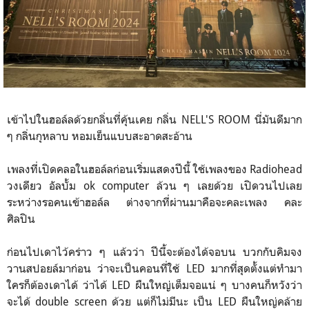
เข้าไปในฮอล์ลด้วยกลิ่นที่คุ้นเคย กลิ่น NELL'S ROOM นี่มันดีมาก
ๆ กลิ่นกุหลาบ หอมเย็นแบบสะอาดสะอ้าน
เพลงที่เปิดคลอในฮอล์ลก่อนเริ่มแสดงปีนี้ ใช้เพลงของ Radiohead
วงเดียว อัลบั้ม ok computer ล้วน ๆ เลยด้วย เปิดวนไปเลย
ระหว่างรอคนเข้าฮอล์ล ต่างจากที่ผ่านมาคือจะคละเพลง คละ
ศิลปิน
ก่อนไปเดาไว้คร่าว ๆ แล้วว่า ปีนี้จะต้องได้จอบน บวกกับคิมจง
วานสปอยล์มาก่อน ว่าจะเป็นคอนที่ใช้ LED มากที่สุดตั้งแต่ทำมา
ใครก็ต้องเดาได้ ว่าได้ LED ผืนใหญ่เต็มจอแน่ ๆ บางคนก็หวังว่า
จะได้ double screen ด้วย แต่ก็ไม่มีนะ เป็น LED ผืนใหญ่คล้าย