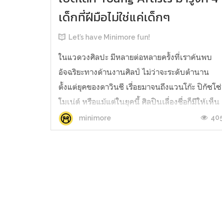
เด็กที่ฝีมือไม่ใช่แค่เด็กๆ
Let’s have Minimore fun!
ในแวดวงศิลปะ มีหลายต่อหลายครั้งที่เราค้นพบ
อัจฉริยะทางด้านงานศิลป์ ไม่ว่าจะระดับตำนาน
ตั้งแต่ยุคของดาวินชี เรื่อยมาจนถึงแวนโก๊ะ ปิกัซโซ่
โมเน่ต์ หรือแม้แต่ในยุคนี้ ศิลปินเลื่องชื่อก็มีให้เห็น
มากหน้าหลายตา แล้วถ้าศิลปินที่มินิมอร์จะนำมา
40
minimore
พูดถึงในวันนี้ เป็นเด็กน้อยล่ะ? เพื่อนๆ จะว่ายังไง?
แถมเป็นเด็กที่ฝ...