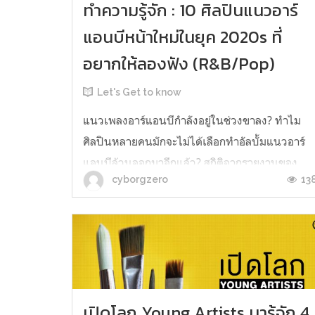
ทำความรู้จัก : 10 ศิลปินแนวอาร์
แอนบีหน้าใหม่ในยุค 2020s ที่
อยากให้ลองฟัง (R&B/Pop)
Let's Get to know
แนวเพลงอาร์แอนบีกำลังอยู่ในช่วงขาลง? ทำไม
ศิลปินหลายคนมักจะไม่ได้เลือกทำอัลบั้มแนวอาร์
แอนบีล้วนออกมาอีกแล้ว? สถิติจากรายงานของ
13
cyborgzero
Chartmetric แสดงให้เห็นว่าจากศิลปินที่มีอิทธิพล
ในวงการเพลงทั้งหมด ผลงานแนวเพลงอาร์แอนบี
ถือครองตลาดเพียงแค่ 6 เปอร์เซ็นต์เท่านั้น เมื่อ
เทียบกับเพลงป๊อปที่มีมากถึง 17 เปอร์เซ็น...
เปิดโลก Young Artists มารู้จัก 4