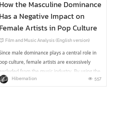
How the Masculine Dominance
Has a Negative Impact on
Female Artists in Pop Culture
Film and Music Analysis (English version)
Since male dominance plays a central role in
pop culture, female artists are excessively
excluded from the music industry. By using the
557
Hibernation
stereotypical image of teenage girls, women
are characterized as consumers and products
of sexual desire in particular musical genres;
for instance, women are hist...